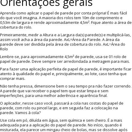
Orientações gerais
Aprenda como aplicar o papel de parede por conta própria! É mais fácil
do que você imagina. A maioria dos rolos tem 10m de comprimento e
0,53m de largura e rende aproximadamente 4,5m². Fique atento a área de
cobertura do rolo.
Primeiramente, medir a Altura e a Largura da(s) parede(s) e multiplicá-las,
assim você acha a área da parede. AxL=Área da Parede. A área da
parede deve ser dividida pela área de cobertura do rolo. AxL÷Área do
Rolo
Lembre-se, para aproximadamente 4,5m² de parede, usa-se 01 rolo de
papel de parede. Deve sempre ser arredondada a metragem para mais.
Para fazer uma aplicação perfeita de papel de parede, é importante ficar
atento à qualidade do papel e, principalmente, ao lote, caso tenha que
comprar mais.
Não tenha pressa, dimensione bem o seu tempo pra não fazer correndo.
A parede que vai receber o papel tem que estar limpa e sem
imperfeições, para uma melhor aderência e aparência final.
O aplicador, nesse caso você, passará a cola nas costas do papel de
parede, com rolo ou pincel largo, e em seguida faz a colocação na
parede. Vamos à cola?
Use cola em pó, diluída em água, sem química e sem cheiro. É a mais
adequada para a aplicação do papel de parede. No início, quando é
misturada, ela parece um mingau cheio de bolas, mas se dissolve após