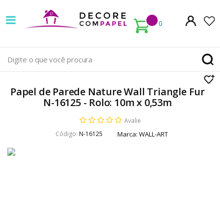
Decore
com
0
papel
é
pioneira
Papel de Parede Nature Wall Triangle Fur
em
N-16125 - Rolo: 10m x 0,53m
venda
Avalie
Código:
N-16125
Marca:
WALL-ART
de
Papel
de
Parede