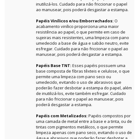
inutilizá-los. Cuidado para não friccionar o papel
ao manusear, pois poderá desgastar a estampa.
Papéis Vinílicos e/ou Emborrachados:
O
acabamento vinílico proporciona uma maior
resistência ao papel, o que permite em caso de
sujeiras mais resistentes, uma limpeza com pano
umedecido a base de água e sabão neutro, evite
esfregar. Cuidado para não friccionar o papel ao
manusear, pois poderá desgastar a estampa.
Papéis Base TNT:
Esses papéis possuem uma
base composta de fibras têxteis e celulose, o que
permite uma limpeza com pano seco ou
umedecido, evitando o uso de abrasivos que
poderão fazer desbotar a estampa do papel, além
de inutilizá-los, evite também esfregar. Cuidado
para não friccionar o papel ao manusear, pois
poderá desgastar a estampa.
Papéis com Metalizados:
Papéis compostos por
uma camada de metal entre a base e a tinta, ou de
tintas com pigmentos metálicos, o que permite
limpeza apenas com pano seco, evitando o uso de
água e abrasivos que poderão fazer desbotar a