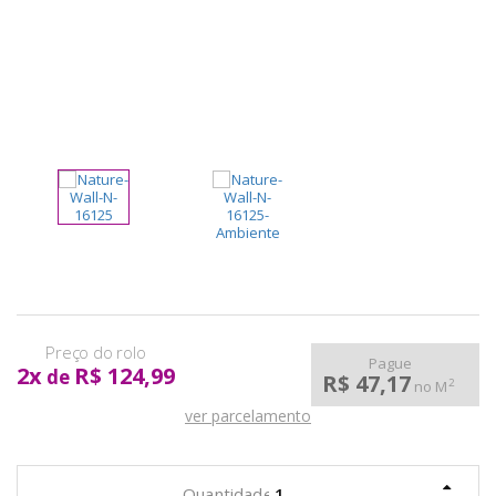
pela
Internet
Pague
2
x
R$ 124,99
de
R$ 47,17
2
no M
ver parcelamento