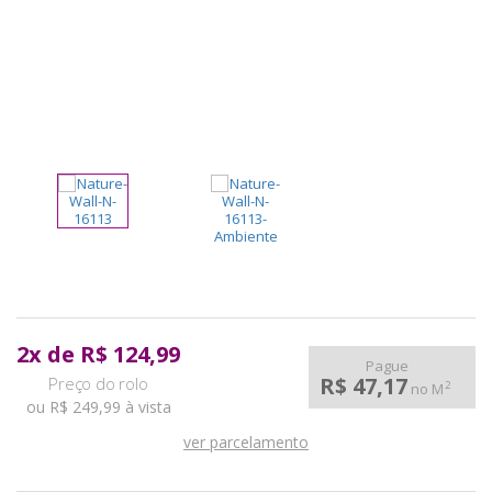
pela
Internet
2
x
de
R$ 124,99
Pague
R$ 47,17
2
no M
ou R$ 249,99 à vista
ver parcelamento