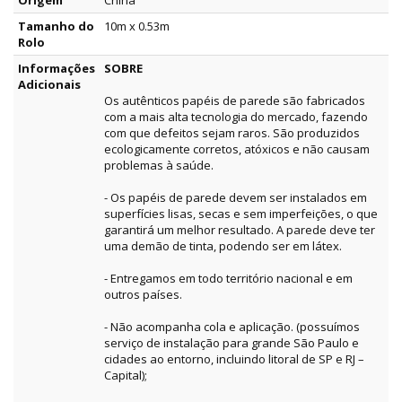
Origem
China
Tamanho do
10m x 0.53m
Rolo
Informações
SOBRE
Adicionais
Os autênticos papéis de parede são fabricados
com a mais alta tecnologia do mercado, fazendo
com que defeitos sejam raros. São produzidos
ecologicamente corretos, atóxicos e não causam
problemas à saúde.
- Os papéis de parede devem ser instalados em
superfícies lisas, secas e sem imperfeições, o que
garantirá um melhor resultado. A parede deve ter
uma demão de tinta, podendo ser em látex.
- Entregamos em todo território nacional e em
outros países.
- Não acompanha cola e aplicação. (possuímos
serviço de instalação para grande São Paulo e
cidades ao entorno, incluindo litoral de SP e RJ –
Capital);