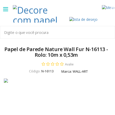
Decore
0
com
papel
é
pioneira
Papel de Parede Nature Wall Fur N-16113 -
Rolo: 10m x 0,53m
em
Avalie
venda
Código:
N-16113
Marca:
WALL-ART
de
Papel
de
Parede