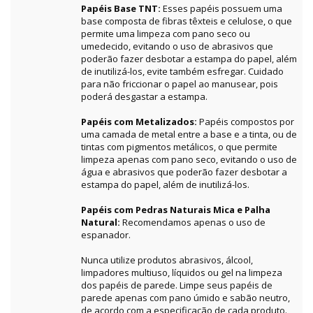
Papéis Base TNT:
Esses papéis possuem uma
base composta de fibras têxteis e celulose, o que
permite uma limpeza com pano seco ou
umedecido, evitando o uso de abrasivos que
poderão fazer desbotar a estampa do papel, além
de inutilizá-los, evite também esfregar. Cuidado
para não friccionar o papel ao manusear, pois
poderá desgastar a estampa.
Papéis com Metalizados:
Papéis compostos por
uma camada de metal entre a base e a tinta, ou de
tintas com pigmentos metálicos, o que permite
limpeza apenas com pano seco, evitando o uso de
água e abrasivos que poderão fazer desbotar a
estampa do papel, além de inutilizá-los.
Papéis com Pedras Naturais Mica e Palha
Natural:
Recomendamos apenas o uso de
espanador.
Nunca utilize produtos abrasivos, álcool,
limpadores multiuso, líquidos ou gel na limpeza
dos papéis de parede. Limpe seus papéis de
parede apenas com pano úmido e sabão neutro,
de acordo com a especificação de cada produto.