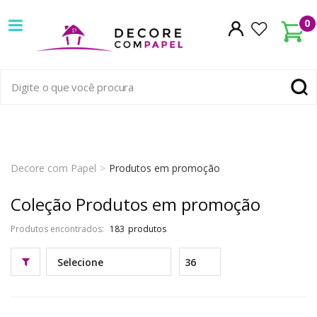
Decore
0
com
papel
é
pioneira
em
Decore com Papel
Produtos em promoção
venda
Coleção Produtos em promoção
de
Produtos encontrados:
183
Papel
de
Parede