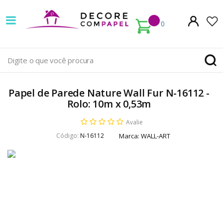
Decore
com
0
papel
é
pioneira
Papel de Parede Nature Wall Fur N-16112 -
em
Rolo: 10m x 0,53m
venda
Avalie
Código:
N-16112
Marca:
WALL-ART
de
Papel
de
Parede