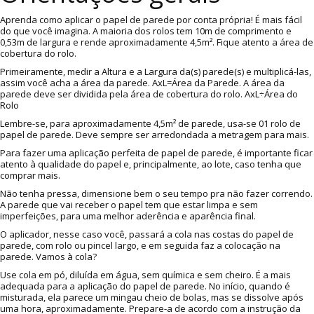
Aprenda como aplicar o papel de parede por conta própria! É mais fácil
do que você imagina. A maioria dos rolos tem 10m de comprimento e
0,53m de largura e rende aproximadamente 4,5m². Fique atento a área de
cobertura do rolo.
Primeiramente, medir a Altura e a Largura da(s) parede(s) e multiplicá-las,
assim você acha a área da parede. AxL=Área da Parede. A área da
parede deve ser dividida pela área de cobertura do rolo. AxL÷Área do
Rolo
Lembre-se, para aproximadamente 4,5m² de parede, usa-se 01 rolo de
papel de parede. Deve sempre ser arredondada a metragem para mais.
Para fazer uma aplicação perfeita de papel de parede, é importante ficar
atento à qualidade do papel e, principalmente, ao lote, caso tenha que
comprar mais.
Não tenha pressa, dimensione bem o seu tempo pra não fazer correndo.
A parede que vai receber o papel tem que estar limpa e sem
imperfeições, para uma melhor aderência e aparência final.
O aplicador, nesse caso você, passará a cola nas costas do papel de
parede, com rolo ou pincel largo, e em seguida faz a colocação na
parede. Vamos à cola?
Use cola em pó, diluída em água, sem química e sem cheiro. É a mais
adequada para a aplicação do papel de parede. No início, quando é
misturada, ela parece um mingau cheio de bolas, mas se dissolve após
uma hora, aproximadamente. Prepare-a de acordo com a instrução da