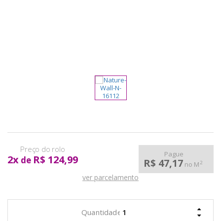
pela
Internet
Pague
2
x
R$ 124,99
de
R$ 47,17
2
no M
ver parcelamento