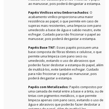
ao manusear, pois poderá desgastar a estampa.
Papéis Vinílicos e/ou Emborrachados:
O
acabamento vinílico proporciona uma maior
resistência ao papel, o que permite em caso de
sujeiras mais resistentes, uma limpeza com pano
umedecido a base de água e sabão neutro, evite
esfregar. Cuidado para não friccionar o papel ao
manusear, pois poderá desgastar a estampa.
Papéis Base TNT:
Esses papéis possuem uma
base composta de fibras têxteis e celulose, o que
permite uma limpeza com pano seco ou
umedecido, evitando o uso de abrasivos que
poderão fazer desbotar a estampa do papel, além
de inutilizá-los, evite também esfregar. Cuidado
para não friccionar o papel ao manusear, pois
poderá desgastar a estampa.
Papéis com Metalizados:
Papéis compostos por
uma camada de metal entre a base e a tinta, ou de
tintas com pigmentos metálicos, o que permite
limpeza apenas com pano seco, evitando o uso de
água e abrasivos que poderão fazer desbotar a
estampa do papel, além de inutilizá-los.