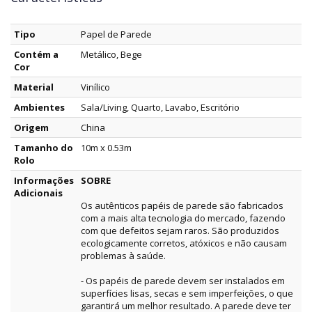
Tipo
Papel de Parede
Contém a
Metálico, Bege
Cor
Material
Vinílico
Ambientes
Sala/Living, Quarto, Lavabo, Escritório
Origem
China
Tamanho do
10m x 0.53m
Rolo
Informações
SOBRE
Adicionais
Os autênticos papéis de parede são fabricados
com a mais alta tecnologia do mercado, fazendo
com que defeitos sejam raros. São produzidos
ecologicamente corretos, atóxicos e não causam
problemas à saúde.
- Os papéis de parede devem ser instalados em
superfícies lisas, secas e sem imperfeições, o que
garantirá um melhor resultado. A parede deve ter