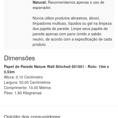
Natural:
Recomendamos apenas o uso de
espanador.
Nunca utilize produtos abrasivos, álcool,
limpadores multiuso, líquidos ou gel na limpeza
dos papéis de parede. Limpe seus papéis de
parede apenas com pano úmido e sabão
neutro, de acordo com a especificação de cada
produto.
Dimensões
Papel de Parede Nature Wall Stitched 651501 - Rolo: 10m x
0,53m
Altura:
0,10
Centímetro
Largura:
53,00
Centímetro
s
Comprimento:
10,00
Metro
s
Peso:
1,80
Kilograma
s
Opinião dos consumidores: