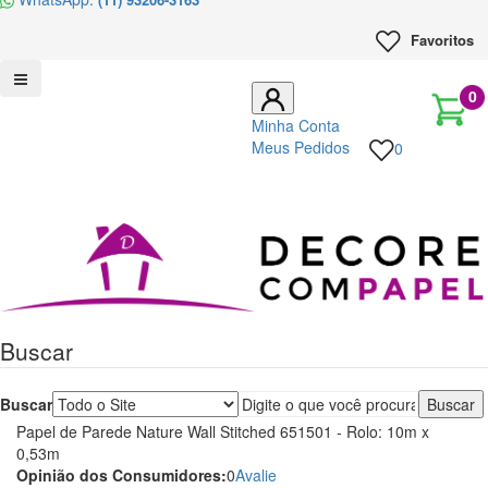
Favoritos
0
Minha Conta
Meus Pedidos
0
Decore
com
papel
Buscar
é
pioneira
Buscar
Papel de Parede Nature Wall Stitched 651501 - Rolo: 10m x
em
0,53m
Opinião dos Consumidores:
0
Avalie