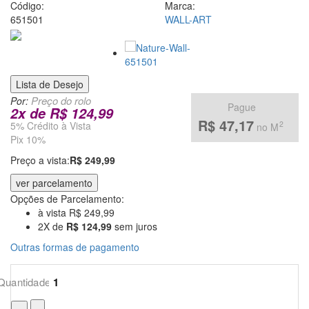
venda
Código:
Marca:
651501
WALL-ART
de
Papel
de
Lista de Desejo
Por:
Parede
Pague
2
x
de
R$ 124,99
R$ 47,17
5% Crédito à Vista
2
no M
pela
Pix 10%
Internet
Preço a vista:
R$ 249,99
ver parcelamento
Opções de Parcelamento:
à vista R$ 249,99
2X de
R$ 124,99
sem juros
Outras formas de pagamento