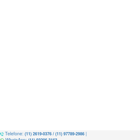
Telefone:
|
(11) 2619-0376 / (11) 97789-2986
WhatsApp:
(11) 93206-3163