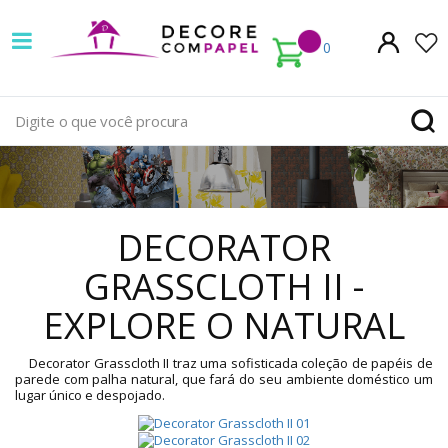
Decore
com
0
papel
é
pioneira
DECORATOR
em
GRASSCLOTH
DECORATOR
venda
II
GRASSCLOTH II -
de
-
EXPLORE O NATURAL
Papel
EXPLORE
de
Decorator Grasscloth II traz uma sofisticada coleção de papéis de
O
parede com palha natural, que fará do seu ambiente doméstico um
lugar único e despojado.
Parede
NATURAL