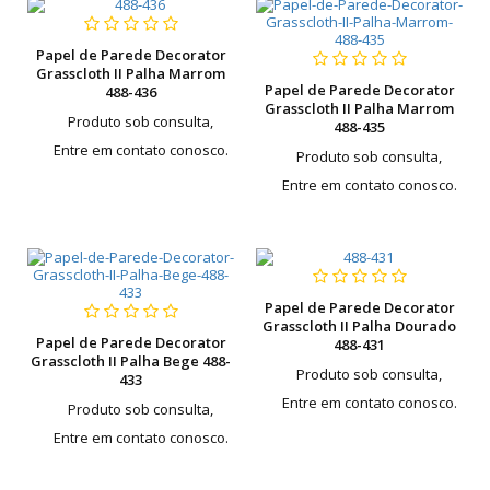
Papel de Parede Decorator
Grasscloth II Palha Marrom
Papel de Parede Decorator
488-436
Grasscloth II Palha Marrom
Produto sob consulta,
488-435
Entre em contato conosco.
Produto sob consulta,
Entre em contato conosco.
Papel de Parede Decorator
Grasscloth II Palha Dourado
Papel de Parede Decorator
488-431
Grasscloth II Palha Bege 488-
Produto sob consulta,
433
Entre em contato conosco.
Produto sob consulta,
Entre em contato conosco.