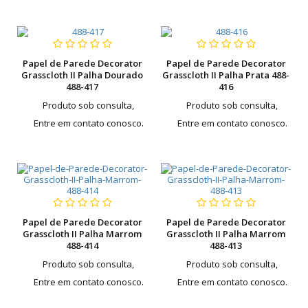
Papel de Parede Decorator
Papel de Parede Decorator
Grasscloth II Palha Dourado
Grasscloth II Palha Prata 488-
488-417
416
Produto sob consulta,
Produto sob consulta,
Entre em contato conosco.
Entre em contato conosco.
Papel de Parede Decorator
Papel de Parede Decorator
Grasscloth II Palha Marrom
Grasscloth II Palha Marrom
488-414
488-413
Produto sob consulta,
Produto sob consulta,
Entre em contato conosco.
Entre em contato conosco.