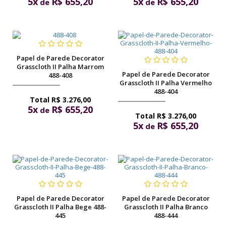
5x
R$ 655,20
5x
R$ 655,20
de
de
Papel de Parede Decorator
Grasscloth II Palha Marrom
Papel de Parede Decorator
488-408
Grasscloth II Palha Vermelho
488-404
R$ 3.276,00
5x
R$ 655,20
de
R$ 3.276,00
5x
R$ 655,20
de
Papel de Parede Decorator
Papel de Parede Decorator
Grasscloth II Palha Bege 488-
Grasscloth II Palha Branco
445
488-444