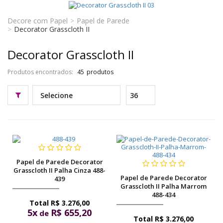
pela
coleção
Internet
Decore com Papel
Papel de Parede
de
Decorator Grasscloth II
papéis
Decorator Grasscloth II
de
Produtos encontrados:
45
parede
com
palha
natural
Papel de Parede Decorator
Grasscloth II Palha Cinza 488-
Papel de Parede Decorator
439
Grasscloth II Palha Marrom
488-434
R$ 3.276,00
5x
R$ 655,20
de
R$ 3.276,00