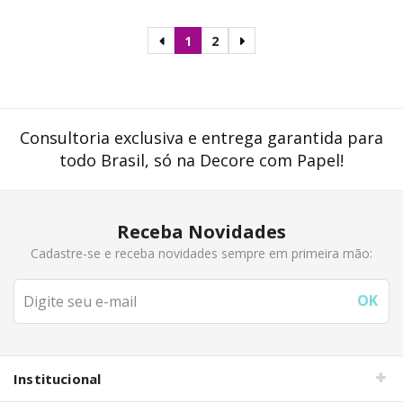
1
2
Consultoria exclusiva e entrega garantida para
todo Brasil, só na Decore com Papel!
Receba Novidades
Cadastre-se e receba novidades sempre em primeira mão:
Institucional