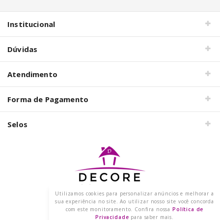
Institucional
Dúvidas
Atendimento
Forma de Pagamento
Selos
Utilizamos cookies para personalizar anúncios e melhorar a
Razão Social: DECORE COM PAPEL LTDA
sua experiência no site. Ao utilizar nosso site você concorda
CNPJ: 15.473.249/0001-91
com este monitoramento. Confira nossa
Política de
2021 @ Todos os direitos reservados.
Privacidade
para saber mais.