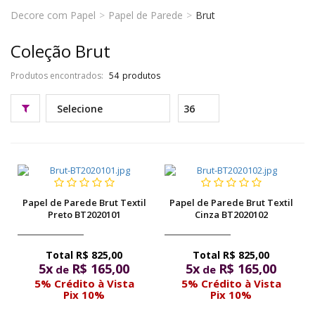
pela
Casa.
Decore com Papel
Papel de Parede
Brut
Internet
Opções
Coleção Brut
de
Produtos encontrados:
54
Papel
de
Parede
para
Quartos,
Salas,
Papel de Parede Brut Textil
Papel de Parede Brut Textil
Preto BT2020101
Cinza BT2020102
Lavabos,
Escritórios
R$ 825,00
R$ 825,00
5x
R$ 165,00
5x
R$ 165,00
de
de
e
5% Crédito à Vista
5% Crédito à Vista
Halls
Pix 10%
Pix 10%