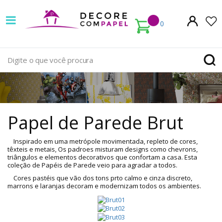
Decore
com
0
papel
é
pioneira
Papel
em
de
Papel de Parede Brut
venda
Parede
de
Inspirado em uma metrópole movimentada, repleto de cores,
Brut
têxteis e metais, Os padroes misturam designs como chevrons,
triângulos e elementos decorativos que confortam a casa. Esta
Papel
para
coleção de Papéis de Parede veio para agradar a todos.
Cores pastéis que vão dos tons prto calmo e cinza discreto,
de
Vestir
marrons e laranjas decoram e modernizam todos os ambientes.
Parede
a