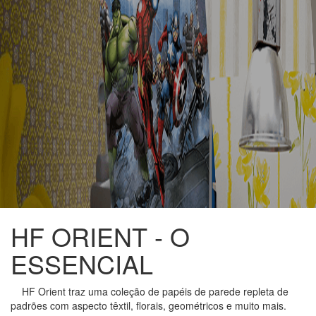
em
florais,
venda
geométricos
e
de
muito
Papel
mais
de
Parede
pela
Internet
HF ORIENT - O
ESSENCIAL
HF Orient traz uma coleção de papéis de parede repleta de
padrões com aspecto têxtil, florais, geométricos e muito mais.