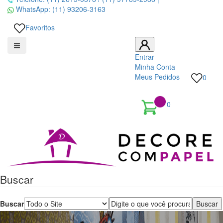
BOBINEX
WhatsApp:
(11) 93206-3163
ESSENCIAL
Favoritos
-
Entrar
SIMPLICIDADE
Minha Conta
Meus Pedidos
0
E
SOFISTICAÇÃO
0
Decore
repleta
de
com
padrões
papel
Buscar
com
é
aspecto
Buscar
pioneira
têxtil,