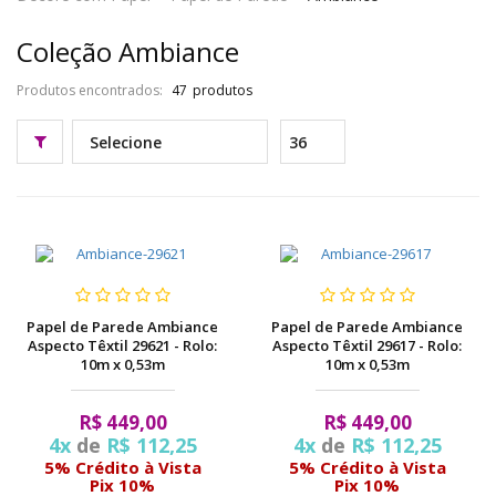
pela
Coleção Ambiance
Internet
Produtos encontrados:
47
Papel de Parede Ambiance
Papel de Parede Ambiance
Aspecto Têxtil 29621 - Rolo:
Aspecto Têxtil 29617 - Rolo:
10m x 0,53m
10m x 0,53m
R$ 449,00
R$ 449,00
4x
de
R$ 112,25
4x
de
R$ 112,25
5% Crédito à Vista
5% Crédito à Vista
Pix 10%
Pix 10%