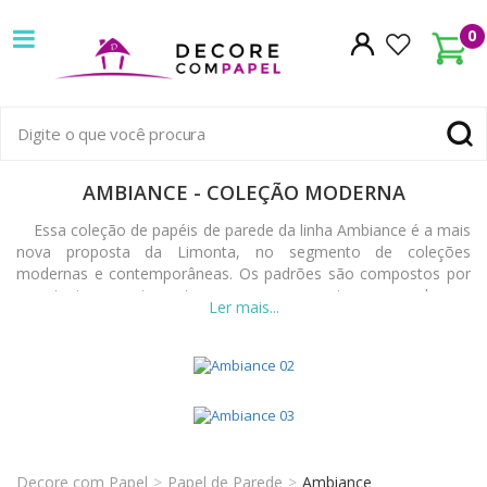
Decore
0
com
papel
é
Papel
AMBIANCE - COLEÇÃO MODERNA
pioneira
de
Essa coleção de papéis de parede da linha Ambiance é a mais
em
nova proposta da Limonta, no segmento de coleções
Parede
modernas e contemporâneas. Os padrões são compostos por
venda
uma textura macia ao toque e que proporcionam um charme
Ambiance
exclusivo e moderno aos ambientes.
de
Papel
Os padrões são inspirados em tecidos para móveis e a
Coleção
maioria deles são enriquecidos com estampas peroladas e
de
Contemporânea
metálicas, que adicionam preciosidade ao aspecto têxtil. Além
de lindos, podem ser lavados e são bastante resistentes, o que
Parede
faz aumentar sua durabilidade.
Decore com Papel
Papel de Parede
Ambiance