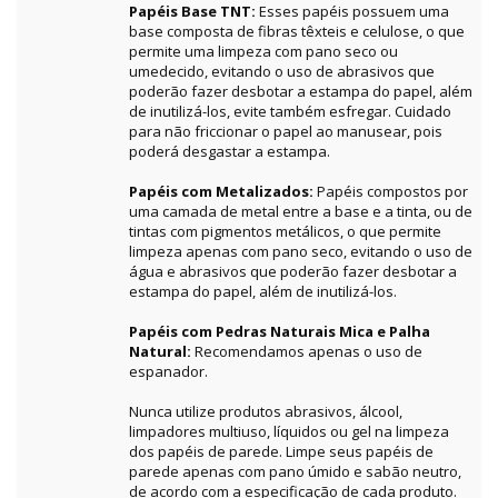
Papéis Base TNT:
Esses papéis possuem uma
base composta de fibras têxteis e celulose, o que
permite uma limpeza com pano seco ou
umedecido, evitando o uso de abrasivos que
poderão fazer desbotar a estampa do papel, além
de inutilizá-los, evite também esfregar. Cuidado
para não friccionar o papel ao manusear, pois
poderá desgastar a estampa.
Papéis com Metalizados:
Papéis compostos por
uma camada de metal entre a base e a tinta, ou de
tintas com pigmentos metálicos, o que permite
limpeza apenas com pano seco, evitando o uso de
água e abrasivos que poderão fazer desbotar a
estampa do papel, além de inutilizá-los.
Papéis com Pedras Naturais Mica e Palha
Natural:
Recomendamos apenas o uso de
espanador.
Nunca utilize produtos abrasivos, álcool,
limpadores multiuso, líquidos ou gel na limpeza
dos papéis de parede. Limpe seus papéis de
parede apenas com pano úmido e sabão neutro,
de acordo com a especificação de cada produto.