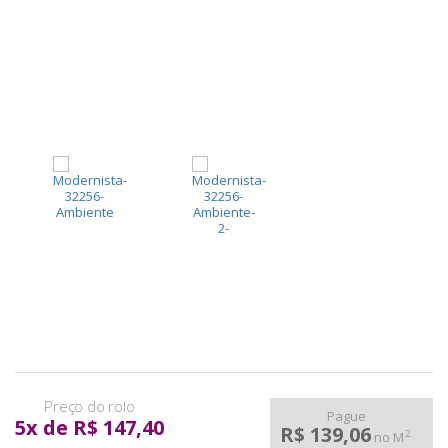
pela
Internet
Pague
5
x
de
R$ 147,40
R$ 139,06
2
no M