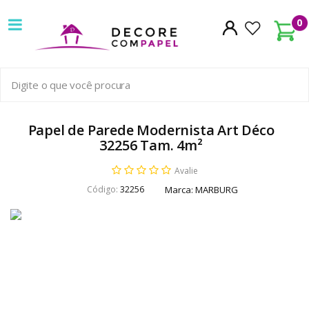
Decore
0
com
papel
é
pioneira
Papel de Parede Modernista Art Déco
32256 Tam. 4m²
em
Avalie
venda
Código:
32256
Marca:
MARBURG
de
Papel
de
Parede