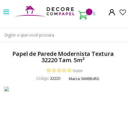
Decore
com
0
papel
é
pioneira
Papel de Parede Modernista Textura
em
32220 Tam. 5m²
venda
Avalie
Código:
32220
Marca:
MARBURG
de
Papel
de
Parede