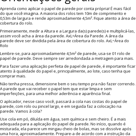
Aprenda como aplicar o papel de parede por conta própria! É mais fácil
do que você imagina. A maioria dos rolos tem 10m de comprimento e
0,53m de largura e rende aproximadamente 4,5m². Fique atento a área de
cobertura do rolo.
Primeiramente, medir a Altura e a Largura da(s) parede(s) e multiplicá-las,
assim você acha a área da parede. AxL=Área da Parede. A área da
parede deve ser dividida pela área de cobertura do rolo. AxL÷Área do
Rolo
Lembre-se, para aproximadamente 4,5m² de parede, usa-se 01 rolo de
papel de parede. Deve sempre ser arredondada a metragem para mais.
Para fazer uma aplicação perfeita de papel de parede, é importante ficar
atento à qualidade do papel e, principalmente, ao lote, caso tenha que
comprar mais.
Não tenha pressa, dimensione bem o seu tempo pra não fazer correndo.
A parede que vai receber o papel tem que estar limpa e sem
imperfeições, para uma melhor aderência e aparência final.
O aplicador, nesse caso você, passará a cola nas costas do papel de
parede, com rolo ou pincel largo, e em seguida faz a colocação na
parede. Vamos à cola?
Use cola em pó, diluída em água, sem química e sem cheiro. É a mais
adequada para a aplicação do papel de parede. No início, quando é
misturada, ela parece um mingau cheio de bolas, mas se dissolve após
uma hora, aproximadamente. Prepare-a de acordo com a instrução da