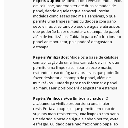
Papéis Duplex:
Modelos com revestimentos feitos
em celulose, podendo ter até duas camadas de
papel, dando aquele toque especial. Porém
modelos como esses são mais sensíveis, o que
permite uma limpeza mais cuidadosa com pano
seco e macio, evitando o uso de água e abrasivos
que poderão fazer desbotar a estampa do papel,
além de inutilizá-los. Cuidado para não friccionar o
papel ao manusear, pois poderá desgastar a
estampa.
Papéis Vinilizados:
Modelos à base de celulose
com aplicação de uma fina camada de vinil, o que
permite uma limpeza com pano seco e macio,
evitando o uso de água e abrasivos que poderão
fazer desbotar a estampa do papel, além de
inutilizá-los. Cuidado para não friccionar o papel
ao manusear, pois poderá desgastar a estampa.
Papéis Vinílicos e/ou Emborrachados:
O
acabamento vinílico proporciona uma maior
resistência ao papel, o que permite em caso de
sujeiras mais resistentes, uma limpeza com pano
umedecido a base de água e sabão neutro, evite
esfregar. Cuidado para não friccionar o papel ao