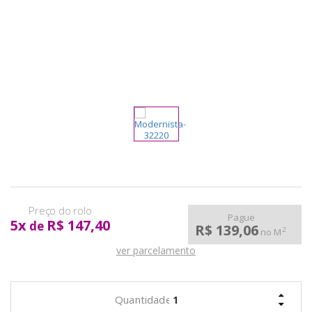
pela
Internet
Pague
5
x
R$ 147,40
de
R$ 139,06
2
no M
ver parcelamento