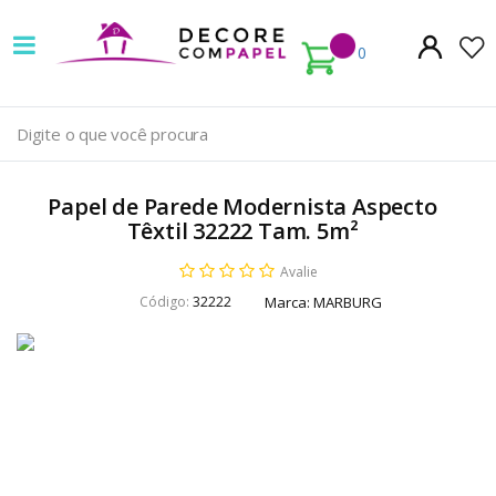
Decore
com
0
papel
é
pioneira
Papel de Parede Modernista Aspecto
em
Têxtil 32222 Tam. 5m²
venda
Avalie
Código:
32222
Marca:
MARBURG
de
Papel
de
Parede