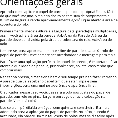
Orientações gerais
Aprenda como aplicar o papel de parede por conta própria! É mais fácil
do que você imagina. A maioria dos rolos tem 10m de comprimento e
0,53m de largura e rende aproximadamente 4,5m². Fique atento a área de
cobertura do rolo.
Primeiramente, medir a Altura e a Largura da(s) parede(s) e multiplicá-las,
assim você acha a área da parede. AxL=Área da Parede. A área da
parede deve ser dividida pela área de cobertura do rolo. AxL÷Área do
Rolo
Lembre-se, para aproximadamente 4,5m² de parede, usa-se 01 rolo de
papel de parede. Deve sempre ser arredondada a metragem para mais.
Para fazer uma aplicação perfeita de papel de parede, é importante ficar
atento à qualidade do papel e, principalmente, ao lote, caso tenha que
comprar mais.
Não tenha pressa, dimensione bem o seu tempo pra não fazer correndo.
A parede que vai receber o papel tem que estar limpa e sem
imperfeições, para uma melhor aderência e aparência final.
O aplicador, nesse caso você, passará a cola nas costas do papel de
parede, com rolo ou pincel largo, e em seguida faz a colocação na
parede. Vamos à cola?
Use cola em pó, diluída em água, sem química e sem cheiro. É a mais
adequada para a aplicação do papel de parede. No início, quando é
misturada, ela parece um mingau cheio de bolas, mas se dissolve após