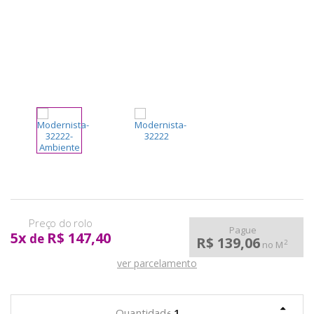
pela
Internet
Pague
5
x
R$ 147,40
de
R$ 139,06
2
no M
ver parcelamento