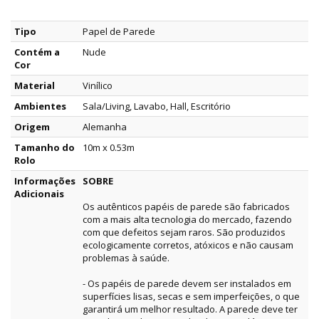
Tipo
Papel de Parede
Contém a
Nude
Cor
Material
Vinílico
Ambientes
Sala/Living, Lavabo, Hall, Escritório
Origem
Alemanha
Tamanho do
10m x 0.53m
Rolo
Informações
SOBRE
Adicionais
Os autênticos papéis de parede são fabricados
com a mais alta tecnologia do mercado, fazendo
com que defeitos sejam raros. São produzidos
ecologicamente corretos, atóxicos e não causam
problemas à saúde.
- Os papéis de parede devem ser instalados em
superfícies lisas, secas e sem imperfeições, o que
garantirá um melhor resultado. A parede deve ter