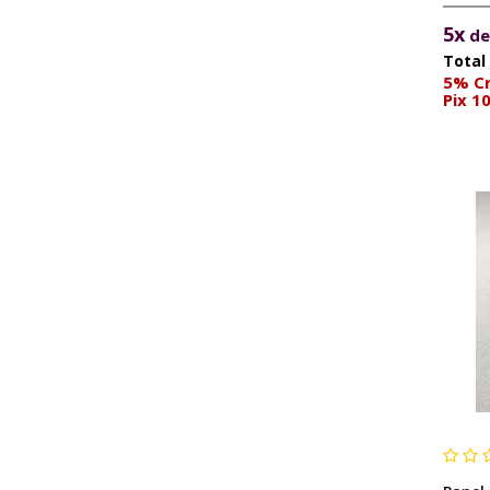
City Glam (4)
5x
d
Loft MB (1)
5% Cr
Pix 1