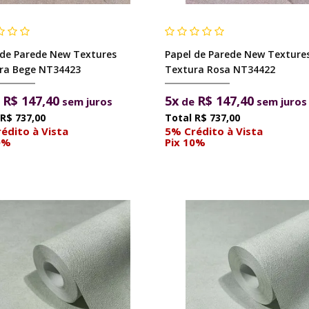
 de Parede New Textures
Papel de Parede New Texture
ra Bege NT34423
Textura Rosa NT34422
R$ 147,40
5x
R$ 147,40
e
sem juros
de
sem juros
R$ 737,00
R$ 737,00
édito à Vista
5% Crédito à Vista
0%
Pix 10%