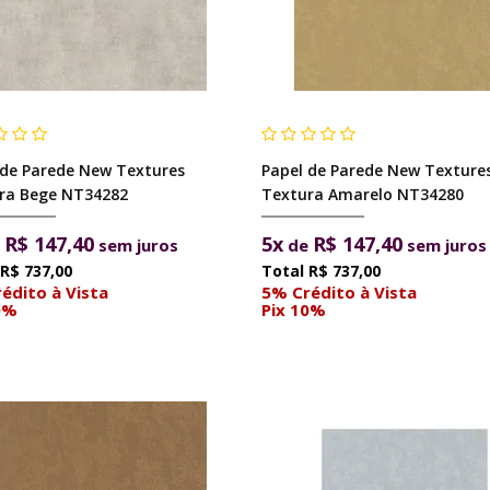
 de Parede New Textures
Papel de Parede New Texture
ra Bege NT34282
Textura Amarelo NT34280
R$ 147,40
5x
R$ 147,40
e
sem juros
de
sem juros
R$ 737,00
R$ 737,00
édito à Vista
5% Crédito à Vista
0%
Pix 10%