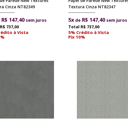
 de Parede New Textures
Papel de Parede New Texture
ra Cinza NT82349
Textura Cinza NT82347
R$ 147,40
5x
R$ 147,40
e
sem juros
de
sem juros
R$ 737,00
R$ 737,00
édito à Vista
5% Crédito à Vista
0%
Pix 10%