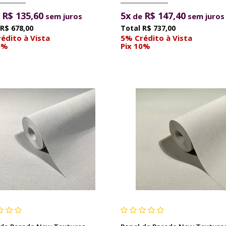
R$ 135,60
5x
R$ 147,40
e
sem juros
de
sem juros
R$ 678,00
R$ 737,00
édito à Vista
5% Crédito à Vista
0%
Pix 10%