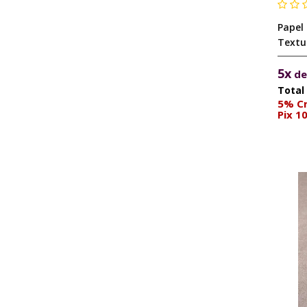
Papel
Textu
5x
d
5% Cr
Pix 1