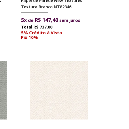
s
Papel de Parede New Textures
Textura Branco NT82346
5x
R$ 147,40
de
sem juros
R$ 737,00
5% Crédito à Vista
Pix 10%