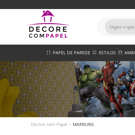
Decore
com
papel
é
pioneira
em
venda
papel
de
PAPEL DE PAREDE
ESTILOS
AMB
parede
Decore com Papel
MARBURG