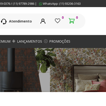
19-0376 / (11) 97789-2986 |
WhatsApp: (11) 93206-3163
0
0
Atendimento
EMIUM
LANÇAMENTOS
PROMOÇÕES