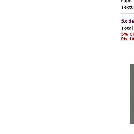
Papel
Textu
5x
d
5% Cr
Pix 1