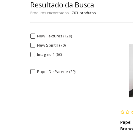
Resultado da Busca
Produtos encontrados:
703
New Textures (129)
New Spirit II (70)
Imagine 1 (63)
Up To Date (60)
Papel De Parede (29)
Struktura (59)
Vintage Deluxe (57)
Sheilas (54)
Botânica (53)
Travertino (50)
Modernista (47)
Papel
Casual (27)
Branc