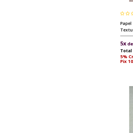
Papel
Textu
5x
d
5% Cr
Pix 1