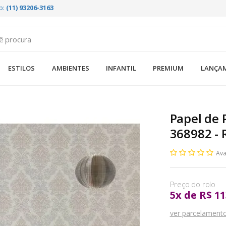
p:
(11) 93206-3163
ESTILOS
AMBIENTES
INFANTIL
PREMIUM
LANÇA
Papel de 
368982 - 
Ava
5
x
de
R$ 11
ver parcelament