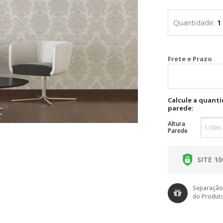
Cal
Calcule a quant
parede:
Altura
Parede
SITE 1
Separação
do Produt