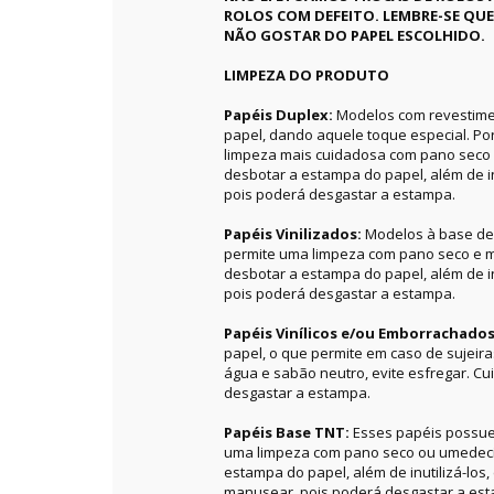
ROLOS COM DEFEITO. LEMBRE-SE QU
NÃO GOSTAR DO PAPEL ESCOLHIDO.
LIMPEZA DO PRODUTO
Papéis Duplex:
Modelos com revestime
papel, dando aquele toque especial. P
limpeza mais cuidadosa com pano seco 
desbotar a estampa do papel, além de in
pois poderá desgastar a estampa.
Papéis Vinilizados:
Modelos à base de 
permite uma limpeza com pano seco e m
desbotar a estampa do papel, além de in
pois poderá desgastar a estampa.
Papéis Vinílicos e/ou Emborrachado
papel, o que permite em caso de sujeir
água e sabão neutro, evite esfregar. C
desgastar a estampa.
Papéis Base TNT:
Esses papéis possue
uma limpeza com pano seco ou umedecid
estampa do papel, além de inutilizá-los
manusear, pois poderá desgastar a es