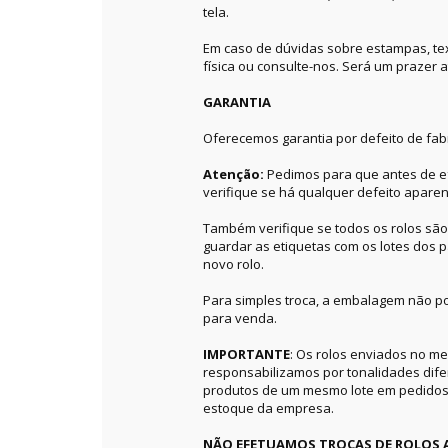
tela.
Em caso de dúvidas sobre estampas, textu
física ou consulte-nos. Será um prazer a
GARANTIA
Oferecemos garantia por defeito de fab
Atenção:
Pedimos para que antes de ef
verifique se há qualquer defeito aparen
Também verifique se todos os rolos sã
guardar as etiquetas com os lotes dos p
novo rolo.
Para simples troca, a embalagem não po
para venda.
IMPORTANTE
: Os rolos enviados no 
responsabilizamos por tonalidades dif
produtos de um mesmo lote em pedidos 
estoque da empresa.
NÃO EFETUAMOS TROCAS DE ROLOS 