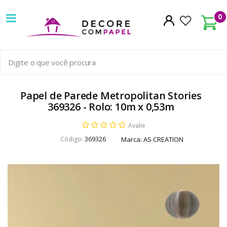
Decore
0
com
papel
é
pioneira
Papel de Parede Metropolitan Stories
369326 - Rolo: 10m x 0,53m
em
Avalie
venda
Código:
369326
Marca:
AS CREATION
de
Papel
de
Parede