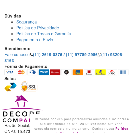
R. Dr. Virgilio de Carvalho Pinto, 195 - Pinheiros, São Paulo
- SP
Dúvidas
Segurança
Política de Privacidade
Política de Trocas e Garantia
Pagamento e Envio
Atendimento
Fale conosco
(11) 2619-0376 / (11) 97789-2986
(11) 93206-
3163
Forma de Pagamento
Selos
Utilizamos cookies para personalizar anúncios e melhorar a
sua experiência no site. Ao utilizar nosso site você
Razão Social: DECORE COM PAPEL LTDA
concorda com este monitoramento. Confira nossa
Política
CNPJ: 15.473.249/0001-91