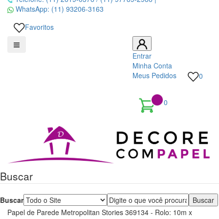
WhatsApp:
(11) 93206-3163
Favoritos
Entrar
Minha Conta
Meus Pedidos
0
0
Decore
com
papel
Buscar
é
Buscar
pioneira
Papel de Parede Metropolitan Stories 369134 - Rolo: 10m x