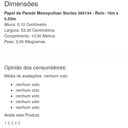
Dimensões
Papel de Parede Metropolitan Stories 369134 - Rolo: 10m x
0,53m
Altura:
0,10
Centímetro
Largura:
53,00
Centímetro
s
Comprimento:
10,00
Metro
s
Peso:
2,00
Kilograma
s
Opinião dos consumidores:
Média de avaliações:
nenhum voto
nenhum voto
nenhum voto
nenhum voto
nenhum voto
nenhum voto
Avalie este Produto
1
2
3
4
5