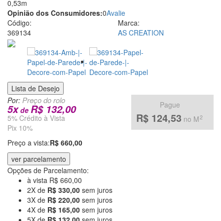
0,53m
em
Opinião dos Consumidores:
0
Avalie
Código:
Marca:
venda
369134
AS CREATION
de
Papel
de
Lista de Desejo
Parede
Por:
Pague
5
x
R$ 132,00
de
R$ 124,53
5% Crédito à Vista
2
pela
no M
Pix 10%
Internet
Preço a vista:
R$ 660,00
ver parcelamento
Opções de Parcelamento:
à vista R$ 660,00
2X de
R$ 330,00
sem juros
3X de
R$ 220,00
sem juros
4X de
R$ 165,00
sem juros
5X de
R$ 132,00
sem juros