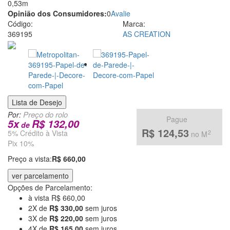
0,53m
em
Opinião dos Consumidores:
0
Avalie
Código:
Marca:
venda
369195
AS CREATION
de
Papel
de
Lista de Desejo
Parede
Por:
Pague
5
x
R$ 132,00
pela
de
R$ 124,53
5% Crédito à Vista
2
no M
Pix 10%
Internet
Preço a vista:
R$ 660,00
ver parcelamento
Opções de Parcelamento:
à vista R$ 660,00
2X de
R$ 330,00
sem juros
3X de
R$ 220,00
sem juros
4X de
R$ 165,00
sem juros