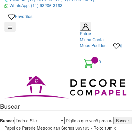
WhatsApp:
(11) 93206-3163
Favoritos
Entrar
Minha Conta
Meus Pedidos
0
0
Decore
com
papel
Buscar
é
Buscar
pioneira
Papel de Parede Metropolitan Stories 369195 - Rolo: 10m x