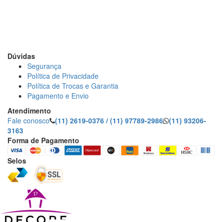
DECORE COM PAPEL LTDA
CNPJ: 15.473.249/0001-91
R. Dr. Virgilio de Carvalho Pinto, 195 - Pinheiros, São Paulo
- SP
Dúvidas
Segurança
Política de Privacidade
Política de Trocas e Garantia
Pagamento e Envio
Atendimento
Fale conosco
(11) 2619-0376 / (11) 97789-2986
(11) 93206-
3163
Forma de Pagamento
Selos