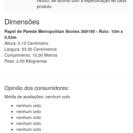
neutro, de acordo com a especificação de cada
produto.
Dimensões
Papel de Parede Metropolitan Stories 369195 - Rolo: 10m x
0,53m
Altura:
0,10
Centímetro
Largura:
53,00
Centímetro
s
Comprimento:
10,00
Metro
s
Peso:
2,00
Kilograma
s
Opinião dos consumidores:
Média de avaliações:
nenhum voto
nenhum voto
nenhum voto
nenhum voto
nenhum voto
nenhum voto