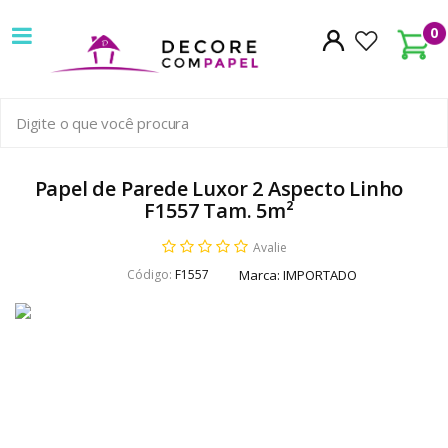
Decore
0
com
papel
é
pioneira
Papel de Parede Luxor 2 Aspecto Linho
F1557 Tam. 5m²
em
Avalie
venda
Código:
F1557
Marca:
IMPORTADO
de
Papel
de
Parede