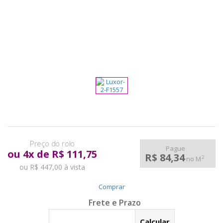
pela
Internet
Pague
ou
4
x
de
R$ 111,75
R$ 84,34
2
no M
ou R$ 447,00 à vista
Comprar
Calcular o Frete