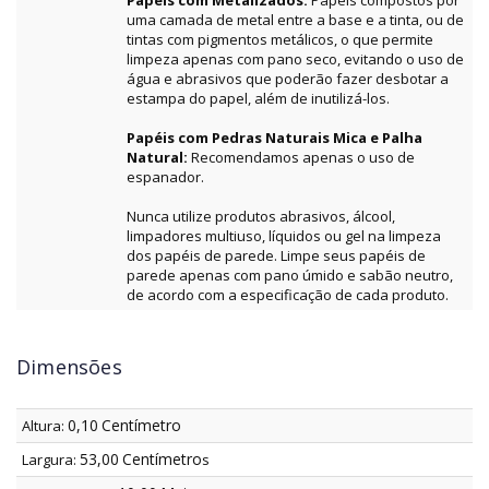
Papéis com Metalizados:
Papéis compostos por
uma camada de metal entre a base e a tinta, ou de
tintas com pigmentos metálicos, o que permite
limpeza apenas com pano seco, evitando o uso de
água e abrasivos que poderão fazer desbotar a
estampa do papel, além de inutilizá-los.
Papéis com Pedras Naturais Mica e Palha
Natural:
Recomendamos apenas o uso de
espanador.
Nunca utilize produtos abrasivos, álcool,
limpadores multiuso, líquidos ou gel na limpeza
dos papéis de parede. Limpe seus papéis de
parede apenas com pano úmido e sabão neutro,
de acordo com a especificação de cada produto.
Dimensões
0,10
Centímetro
Altura:
53,00
Centímetro
Largura:
s