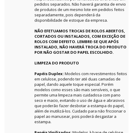
pedidos separados. Não haverá garantia de envio
de produtos de um mesmo lote em pedidos feitos
separadamente, pois dependerá da
disponibilidade de estoque da empresa.
NÃO EFETUAMOS TROCAS DE ROLOS ABERTOS,
CORTADOS OU INSTALADOS, COM EXCEÇÃO DE
ROLOS COM DEFEITO. LEMBRE-SE QUE APÓS
INSTALADO, NÃO HAVERÁ TROCA DO PRODUTO
POR NÃO GOSTAR DO PAPEL ESCOLHIDO.
LIMPEZA DO PRODUTO
Papéis Duplex:
Modelos com revestimentos feitos
em celulose, podendo ter até duas camadas de
papel, dando aquele toque especial. Porém
modelos como esses são mais sensíveis, o que
permite uma limpeza mais cuidadosa com pano
seco e macio, evitando o uso de água e abrasivos
que poderão fazer desbotar a estampa do papel,
além de inutilizá-los. Cuidado para não friccionar o
papel ao manusear, pois poderá desgastar a
estampa.
Papéis Vinilizados:
Modelos à base de celulose