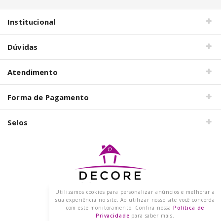
Institucional
Dúvidas
Atendimento
Forma de Pagamento
Selos
Utilizamos cookies para personalizar anúncios e melhorar a
Razão Social: DECORE COM PAPEL LTDA
sua experiência no site. Ao utilizar nosso site você concorda
CNPJ: 15.473.249/0001-91
com este monitoramento. Confira nossa
Política de
2021 @ Todos os direitos reservados.
Privacidade
para saber mais.