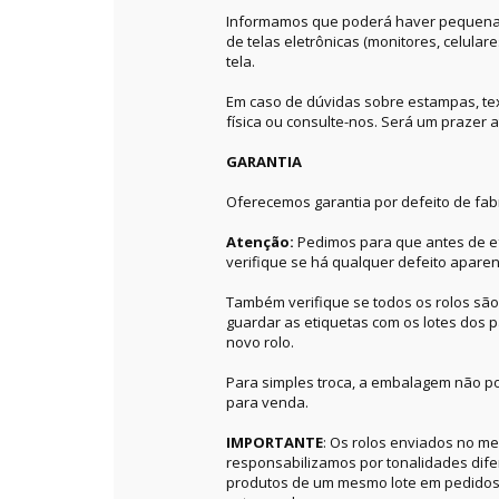
Informamos que poderá haver pequenas 
de telas eletrônicas (monitores, celular
tela.
Em caso de dúvidas sobre estampas, textu
física ou consulte-nos. Será um prazer a
GARANTIA
Oferecemos garantia por defeito de fab
Atenção:
Pedimos para que antes de ef
verifique se há qualquer defeito aparen
Também verifique se todos os rolos sã
guardar as etiquetas com os lotes dos p
novo rolo.
Para simples troca, a embalagem não po
para venda.
IMPORTANTE
: Os rolos enviados no 
responsabilizamos por tonalidades dif
produtos de um mesmo lote em pedidos 