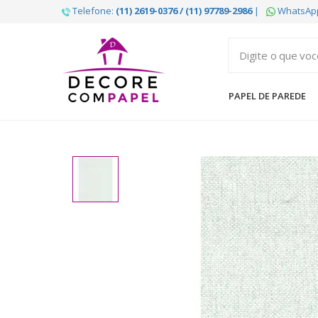
Telefone:
(11) 2619-0376 / (11) 97789-2986
|
WhatsAp
Decore
com
papel
PAPEL DE PAREDE
é
pioneira
em
venda
de
Papel
de