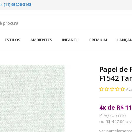
p:
(11) 93206-3163
ESTILOS
AMBIENTES
INFANTIL
PREMIUM
LANÇA
Papel de 
F1542 Ta
Ava
4
x
de
R$ 11
ou R$ 447,00 à v
ver parcelament