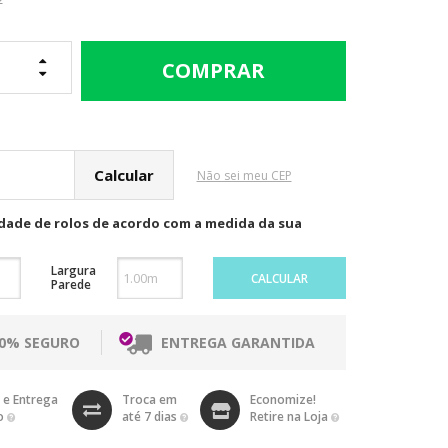
cular o Frete
Não sei meu CEP
idade de rolos de acordo com a medida da sua
Largura
CALCULAR
Parede
00% SEGURO
ENTREGA GARANTIDA
 e Entrega
Troca em
Economize!
o
até 7 dias
Retire na Loja