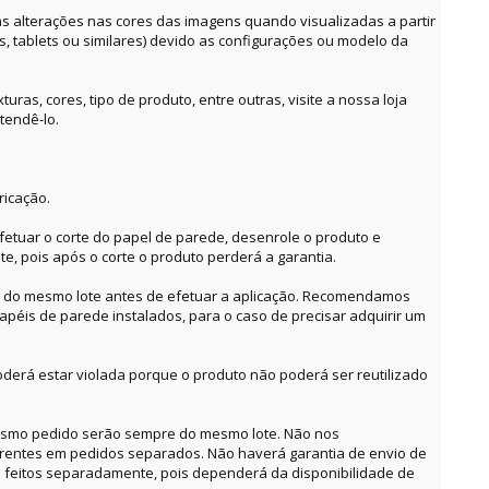
alterações nas cores das imagens quando visualizadas a partir
es, tablets ou similares) devido as configurações ou modelo da
ras, cores, tipo de produto, entre outras, visite a nossa loja
tendê-lo.
ricação.
etuar o corte do papel de parede, desenrole o produto e
te, pois após o corte o produto perderá a garantia.
o do mesmo lote antes de efetuar a aplicação. Recomendamos
apéis de parede instalados, para o caso de precisar adquirir um
derá estar violada porque o produto não poderá ser reutilizado
mesmo pedido serão sempre do mesmo lote. Não nos
erentes em pedidos separados. Não haverá garantia de envio de
feitos separadamente, pois dependerá da disponibilidade de