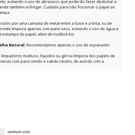
o, evitando o uso de abrasivos que poderão fazer desbotar a
, evite também esfregar. Cuidado para não friccionar o papel ao
tampa.
ostos por uma camada de metal entre a base e a tinta, ou de
permite limpeza apenas com pano seco, evitando o uso de água e
estampa do papel, além de inutilizá-los.
alha Natural:
Recomendamos apenas o uso de espanador.
, limpadores multiuso, líquidos ou gel na limpeza dos papéis de
apenas com pano úmido e sabão neutro, de acordo com a
nenhum voto