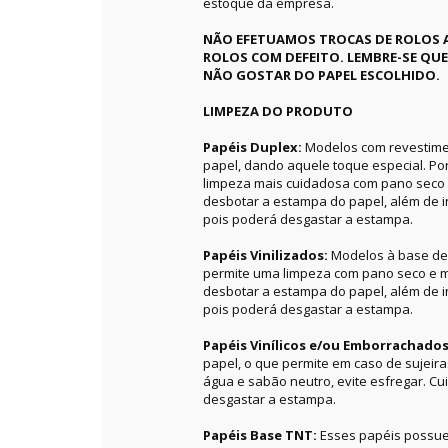
estoque da empresa.
NÃO EFETUAMOS TROCAS DE ROLOS 
ROLOS COM DEFEITO. LEMBRE-SE QU
NÃO GOSTAR DO PAPEL ESCOLHIDO.
LIMPEZA DO PRODUTO
Papéis Duplex:
Modelos com revestime
papel, dando aquele toque especial. P
limpeza mais cuidadosa com pano seco 
desbotar a estampa do papel, além de in
pois poderá desgastar a estampa.
Papéis Vinilizados:
Modelos à base de 
permite uma limpeza com pano seco e m
desbotar a estampa do papel, além de in
pois poderá desgastar a estampa.
Papéis Vinílicos e/ou Emborrachado
papel, o que permite em caso de sujeir
água e sabão neutro, evite esfregar. C
desgastar a estampa.
Papéis Base TNT:
Esses papéis possue