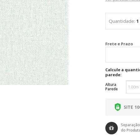
Cal
Calcule a quant
parede:
Altura
Parede
SITE 1
Separação
do Produt