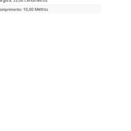
53,00
Centímetro
argura:
s
10,00
Metro
omprimento:
s