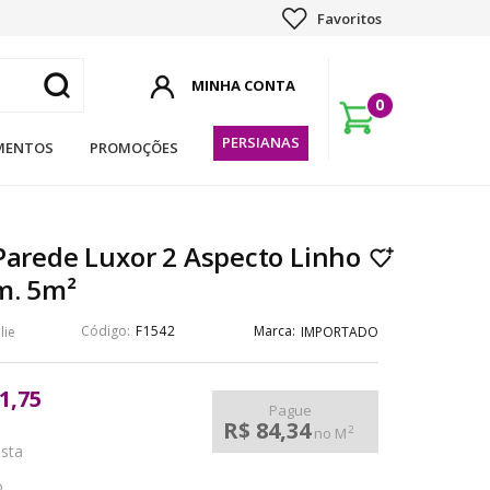
Favoritos
0
PERSIANAS
MENTOS
PROMOÇÕES
Parede Luxor 2 Aspecto Linho
m. 5m²
F1542
lie
IMPORTADO
1,75
Pague
R$ 84,34
2
no M
ista
o