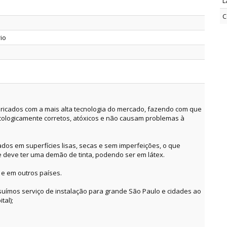
L
C
rio
ricados com a mais alta tecnologia do mercado, fazendo com que
cologicamente corretos, atóxicos e não causam problemas à
dos em superfícies lisas, secas e sem imperfeições, o que
e deve ter uma demão de tinta, podendo ser em látex.
 e em outros países.
suímos serviço de instalação para grande São Paulo e cidades ao
tal);