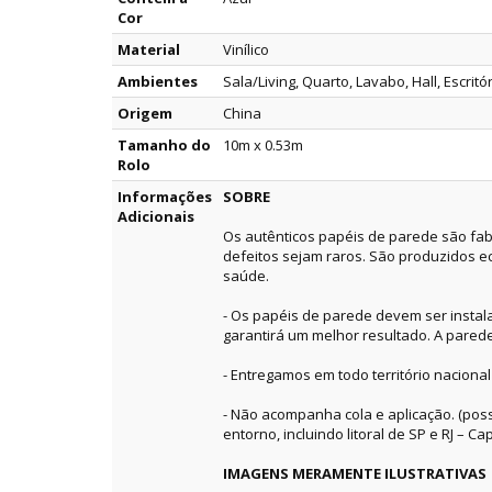
Cor
Material
Vinílico
Ambientes
Sala/Living, Quarto, Lavabo, Hall, Escritó
Origem
China
Tamanho do
10m x 0.53m
Rolo
Informações
SOBRE
Adicionais
Os autênticos papéis de parede são fab
defeitos sejam raros. São produzidos e
saúde.
- Os papéis de parede devem ser instala
garantirá um melhor resultado. A pared
- Entregamos em todo território nacional
- Não acompanha cola e aplicação. (pos
entorno, incluindo litoral de SP e RJ – Capi
IMAGENS MERAMENTE ILUSTRATIVAS