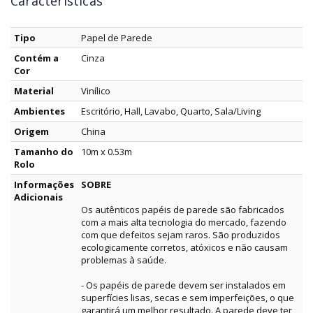
Características
Tipo
Papel de Parede
Contém a
Cinza
Cor
Material
Vinílico
Ambientes
Escritório, Hall, Lavabo, Quarto, Sala/Living
Origem
China
Tamanho do
10m x 0.53m
Rolo
Informações
SOBRE
Adicionais
Os autênticos papéis de parede são fabricados
com a mais alta tecnologia do mercado, fazendo
com que defeitos sejam raros. São produzidos
ecologicamente corretos, atóxicos e não causam
problemas à saúde.
- Os papéis de parede devem ser instalados em
superfícies lisas, secas e sem imperfeições, o que
garantirá um melhor resultado. A parede deve ter