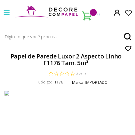
Decore
com
0
papel
é
pioneira
Papel de Parede Luxor 2 Aspecto Linho
em
F1176 Tam. 5m²
venda
Avalie
Código:
F1176
Marca:
IMPORTADO
de
Papel
de
Parede