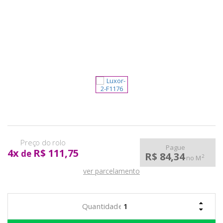
pela
Internet
Pague
4
x
R$ 111,75
de
R$ 84,34
2
no M
ver parcelamento