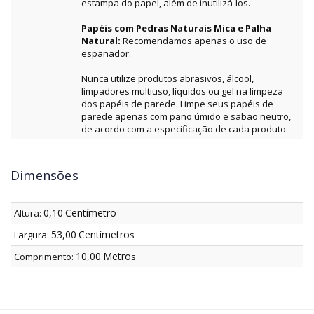
estampa do papel, além de inutilizá-los.
Papéis com Pedras Naturais Mica e Palha
Natural:
Recomendamos apenas o uso de
espanador.
Nunca utilize produtos abrasivos, álcool,
limpadores multiuso, líquidos ou gel na limpeza
dos papéis de parede. Limpe seus papéis de
parede apenas com pano úmido e sabão neutro,
de acordo com a especificação de cada produto.
Dimensões
0,10
Centímetro
Altura:
53,00
Centímetro
Largura:
s
10,00
Metro
Comprimento:
s