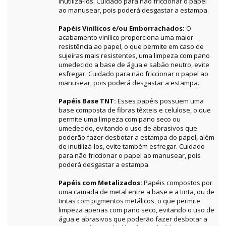
inutilizá-los. Cuidado para não friccionar o papel
ao manusear, pois poderá desgastar a estampa.
Papéis Vinílicos e/ou Emborrachados:
O
acabamento vinílico proporciona uma maior
resistência ao papel, o que permite em caso de
sujeiras mais resistentes, uma limpeza com pano
umedecido a base de água e sabão neutro, evite
esfregar. Cuidado para não friccionar o papel ao
manusear, pois poderá desgastar a estampa.
Papéis Base TNT:
Esses papéis possuem uma
base composta de fibras têxteis e celulose, o que
permite uma limpeza com pano seco ou
umedecido, evitando o uso de abrasivos que
poderão fazer desbotar a estampa do papel, além
de inutilizá-los, evite também esfregar. Cuidado
para não friccionar o papel ao manusear, pois
poderá desgastar a estampa.
Papéis com Metalizados:
Papéis compostos por
uma camada de metal entre a base e a tinta, ou de
tintas com pigmentos metálicos, o que permite
limpeza apenas com pano seco, evitando o uso de
água e abrasivos que poderão fazer desbotar a