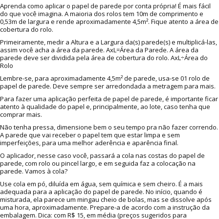
Aprenda como aplicar o papel de parede por conta própria! É mais fácil
do que você imagina. A maioria dos rolos tem 10m de comprimento e
0,53m de largura e rende aproximadamente 4,5m². Fique atento a área de
cobertura do rolo.
Primeiramente, medir a Altura e a Largura da(s) parede(s) e multiplicá-las,
assim você acha a área da parede. AxL=Área da Parede. A área da
parede deve ser dividida pela área de cobertura do rolo. AxL÷Área do
Rolo
Lembre-se, para aproximadamente 4,5m² de parede, usa-se 01 rolo de
papel de parede. Deve sempre ser arredondada a metragem para mais.
Para fazer uma aplicação perfeita de papel de parede, é importante ficar
atento à qualidade do papel e, principalmente, ao lote, caso tenha que
comprar mais.
Não tenha pressa, dimensione bem o seu tempo pra não fazer correndo.
A parede que vai receber o papel tem que estar limpa e sem
imperfeições, para uma melhor aderência e aparência final.
O aplicador, nesse caso você, passará a cola nas costas do papel de
parede, com rolo ou pincel largo, e em seguida faz a colocação na
parede. Vamos à cola?
Use cola em pó, diluída em água, sem química e sem cheiro. É a mais
adequada para a aplicação do papel de parede. No início, quando é
misturada, ela parece um mingau cheio de bolas, mas se dissolve após
uma hora, aproximadamente. Prepare-a de acordo com a instrução da
embalagem. Dica: com R$ 15, em média (preços sugeridos para