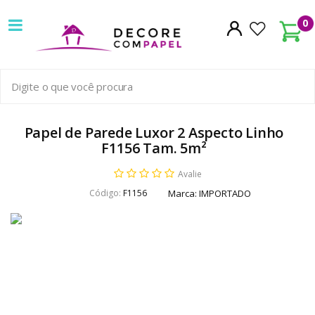
Decore
0
com
papel
é
pioneira
Papel de Parede Luxor 2 Aspecto Linho
F1156 Tam. 5m²
em
Avalie
venda
Código:
F1156
Marca:
IMPORTADO
de
Papel
de
Parede