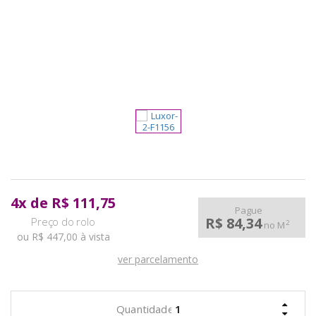
pela
Internet
4
x
de
R$ 111,75
Pague
R$ 84,34
2
no M
ou R$ 447,00 à vista
ver parcelamento