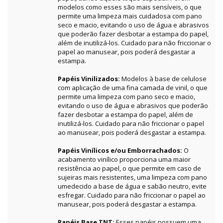
modelos como esses são mais sensíveis, o que
permite uma limpeza mais cuidadosa com pano
seco e macio, evitando o uso de água e abrasivos
que poderão fazer desbotar a estampa do papel,
além de inutilizá-los. Cuidado para não friccionar o
papel ao manusear, pois poderá desgastar a
estampa.
Papéis Vinilizados:
Modelos à base de celulose
com aplicação de uma fina camada de vinil, o que
permite uma limpeza com pano seco e macio,
evitando o uso de água e abrasivos que poderão
fazer desbotar a estampa do papel, além de
inutilizá-los. Cuidado para não friccionar o papel
ao manusear, pois poderá desgastar a estampa.
Papéis Vinílicos e/ou Emborrachados:
O
acabamento vinílico proporciona uma maior
resistência ao papel, o que permite em caso de
sujeiras mais resistentes, uma limpeza com pano
umedecido a base de água e sabão neutro, evite
esfregar. Cuidado para não friccionar o papel ao
manusear, pois poderá desgastar a estampa.
Papéis Base TNT:
Esses papéis possuem uma