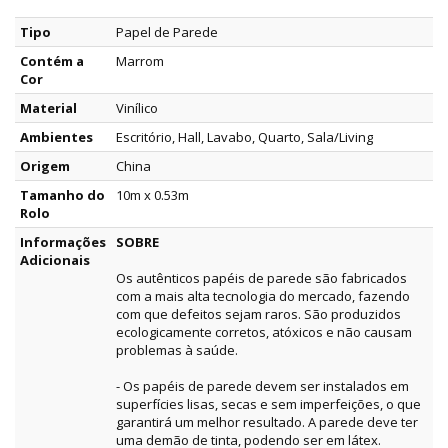
Tipo
Papel de Parede
Contém a
Marrom
Cor
Material
Vinílico
Ambientes
Escritório, Hall, Lavabo, Quarto, Sala/Living
Origem
China
Tamanho do
10m x 0.53m
Rolo
Informações
SOBRE
Adicionais
Os autênticos papéis de parede são fabricados
com a mais alta tecnologia do mercado, fazendo
com que defeitos sejam raros. São produzidos
ecologicamente corretos, atóxicos e não causam
problemas à saúde.
- Os papéis de parede devem ser instalados em
superfícies lisas, secas e sem imperfeições, o que
garantirá um melhor resultado. A parede deve ter
uma demão de tinta, podendo ser em látex.