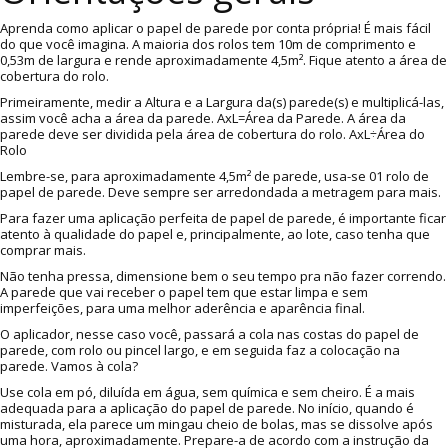
Aprenda como aplicar o papel de parede por conta própria! É mais fácil
do que você imagina. A maioria dos rolos tem 10m de comprimento e
0,53m de largura e rende aproximadamente 4,5m². Fique atento a área de
cobertura do rolo.
Primeiramente, medir a Altura e a Largura da(s) parede(s) e multiplicá-las,
assim você acha a área da parede. AxL=Área da Parede. A área da
parede deve ser dividida pela área de cobertura do rolo. AxL÷Área do
Rolo
Lembre-se, para aproximadamente 4,5m² de parede, usa-se 01 rolo de
papel de parede. Deve sempre ser arredondada a metragem para mais.
Para fazer uma aplicação perfeita de papel de parede, é importante ficar
atento à qualidade do papel e, principalmente, ao lote, caso tenha que
comprar mais.
Não tenha pressa, dimensione bem o seu tempo pra não fazer correndo.
A parede que vai receber o papel tem que estar limpa e sem
imperfeições, para uma melhor aderência e aparência final.
O aplicador, nesse caso você, passará a cola nas costas do papel de
parede, com rolo ou pincel largo, e em seguida faz a colocação na
parede. Vamos à cola?
Use cola em pó, diluída em água, sem química e sem cheiro. É a mais
adequada para a aplicação do papel de parede. No início, quando é
misturada, ela parece um mingau cheio de bolas, mas se dissolve após
uma hora, aproximadamente. Prepare-a de acordo com a instrução da