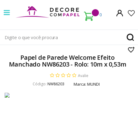
Decore
com
0
papel
é
pioneira
Papel de Parede Welcome Efeito
em
Manchado NW86203 - Rolo: 10m x 0,53m
venda
Avalie
Código:
NW86203
Marca:
MUNDI
de
Papel
de
Parede