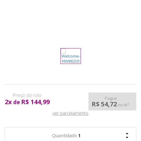
pela
Internet
Pague
2
x
R$ 144,99
de
R$ 54,72
2
no M
ver parcelamento