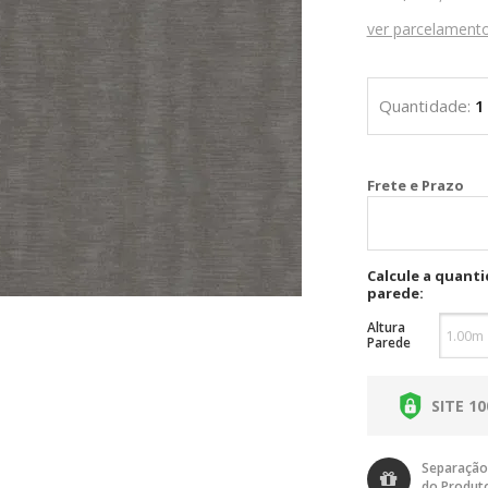
ver parcelament
Cal
Calcule a quant
parede:
Altura
Parede
SITE 1
Separação
do Produt