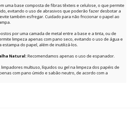
m uma base composta de fibras têxteis e celulose, o que permite
o, evitando o uso de abrasivos que poderão fazer desbotar a
, evite também esfregar. Cuidado para não friccionar o papel ao
tampa.
ostos por uma camada de metal entre a base e a tinta, ou de
permite limpeza apenas com pano seco, evitando o uso de água e
estampa do papel, além de inutilizá-los.
alha Natural:
Recomendamos apenas o uso de espanador.
, limpadores multiuso, líquidos ou gel na limpeza dos papéis de
apenas com pano úmido e sabão neutro, de acordo com a