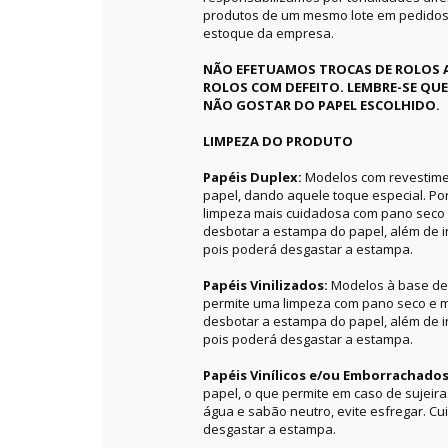
produtos de um mesmo lote em pedidos 
estoque da empresa.
NÃO EFETUAMOS TROCAS DE ROLOS 
ROLOS COM DEFEITO. LEMBRE-SE QU
NÃO GOSTAR DO PAPEL ESCOLHIDO.
LIMPEZA DO PRODUTO
Papéis Duplex:
Modelos com revestime
papel, dando aquele toque especial. P
limpeza mais cuidadosa com pano seco 
desbotar a estampa do papel, além de in
pois poderá desgastar a estampa.
Papéis Vinilizados:
Modelos à base de 
permite uma limpeza com pano seco e m
desbotar a estampa do papel, além de in
pois poderá desgastar a estampa.
Papéis Vinílicos e/ou Emborrachado
papel, o que permite em caso de sujeir
água e sabão neutro, evite esfregar. C
desgastar a estampa.