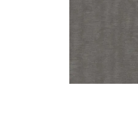
Parede
pela
Internet