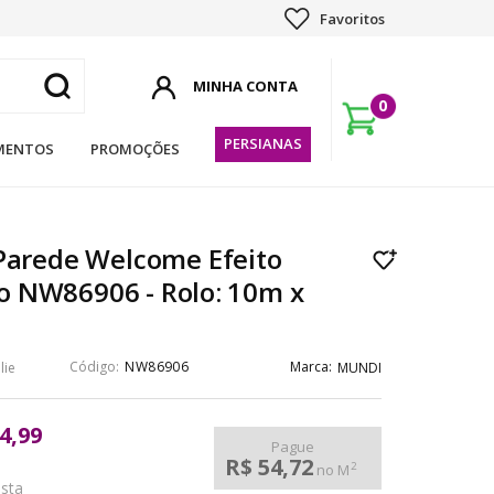
Favoritos
0
PERSIANAS
MENTOS
PROMOÇÕES
Parede Welcome Efeito
 NW86906 - Rolo: 10m x
NW86906
lie
MUNDI
4,99
Pague
R$ 54,72
2
no M
ista