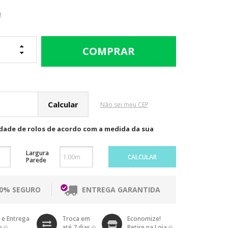
o
cular o Frete
Não sei meu CEP
idade de rolos de acordo com a medida da sua
Largura
CALCULAR
Parede
00% SEGURO
ENTREGA GARANTIDA
 e Entrega
Troca em
Economize!
o
até 7 dias
Retire na Loja