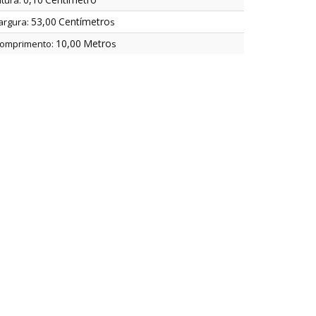
ltura:
53,00
Centímetro
argura:
s
10,00
Metro
omprimento:
s