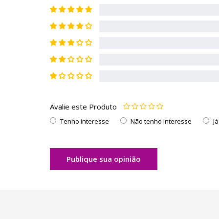
Avalie este Produto
Tenho interesse
Não tenho interesse
J
Publique sua opinião