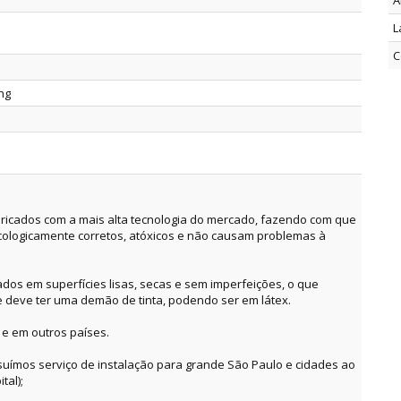
A
L
C
ing
ricados com a mais alta tecnologia do mercado, fazendo com que
cologicamente corretos, atóxicos e não causam problemas à
dos em superfícies lisas, secas e sem imperfeições, o que
e deve ter uma demão de tinta, podendo ser em látex.
 e em outros países.
suímos serviço de instalação para grande São Paulo e cidades ao
tal);