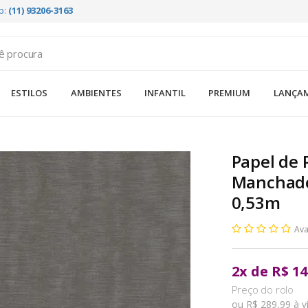
p:
(11) 93206-3163
ESTILOS
AMBIENTES
INFANTIL
PREMIUM
LANÇA
Papel de 
Manchado
0,53m
Ava
2
x
de
R$ 14
ou R$ 289,99 à v