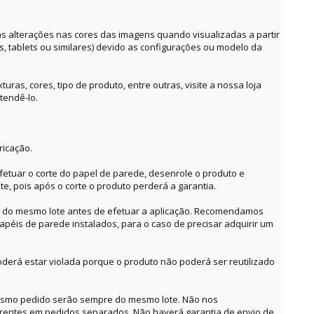
alterações nas cores das imagens quando visualizadas a partir
es, tablets ou similares) devido as configurações ou modelo da
ras, cores, tipo de produto, entre outras, visite a nossa loja
tendê-lo.
ricação.
etuar o corte do papel de parede, desenrole o produto e
te, pois após o corte o produto perderá a garantia.
o do mesmo lote antes de efetuar a aplicação. Recomendamos
apéis de parede instalados, para o caso de precisar adquirir um
derá estar violada porque o produto não poderá ser reutilizado
mesmo pedido serão sempre do mesmo lote. Não nos
erentes em pedidos separados. Não haverá garantia de envio de