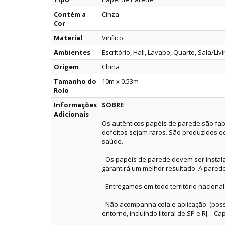
Contém a
Cinza
Cor
Material
Vinílico
Ambientes
Escritório, Hall, Lavabo, Quarto, Sala/Liv
Origem
China
Tamanho do
10m x 0.53m
Rolo
Informações
SOBRE
Adicionais
Os autênticos papéis de parede são fab
defeitos sejam raros. São produzidos e
saúde.
- Os papéis de parede devem ser instala
garantirá um melhor resultado. A pared
- Entregamos em todo território nacional
- Não acompanha cola e aplicação. (pos
entorno, incluindo litoral de SP e RJ – Capi