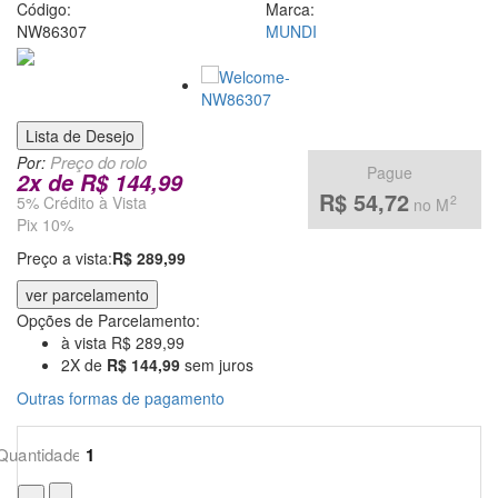
venda
Código:
Marca:
NW86307
MUNDI
de
Papel
de
Lista de Desejo
Por:
Parede
Pague
2
x
de
R$ 144,99
R$ 54,72
5% Crédito à Vista
2
no M
pela
Pix 10%
Internet
Preço a vista:
R$ 289,99
ver parcelamento
Opções de Parcelamento:
à vista R$ 289,99
2X de
R$ 144,99
sem juros
Outras formas de pagamento