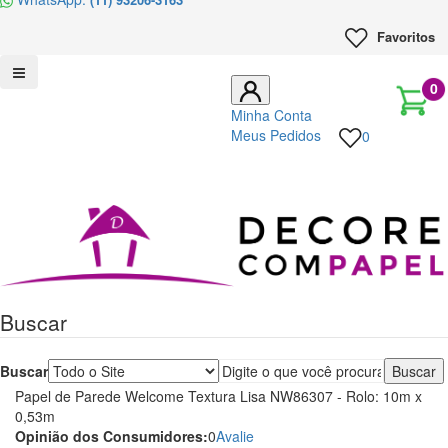
Favoritos
0
Minha Conta
Meus Pedidos
0
Decore
com
papel
Buscar
é
pioneira
Buscar
Papel de Parede Welcome Textura Lisa NW86307 - Rolo: 10m x
em
0,53m
Opinião dos Consumidores:
0
Avalie