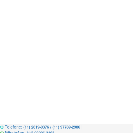
Telefone:
|
(11) 2619-0376 / (11) 97789-2986
WhatsApp:
(11) 93206-3163