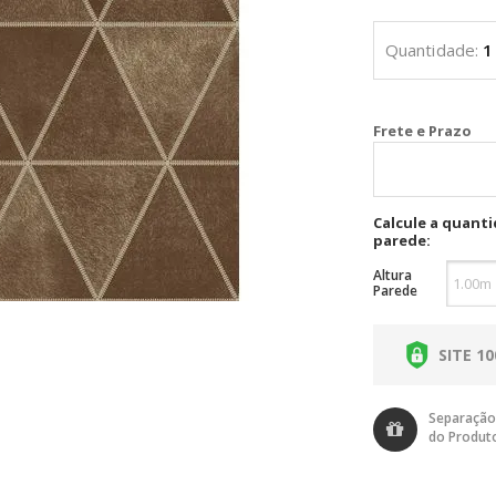
Cal
Calcule a quant
parede:
Altura
Parede
SITE 1
Separação
do Produt