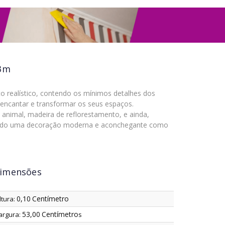
53m
to realístico, contendo os mínimos detalhes dos
 encantar e transformar os seus espaços.
animal, madeira de reflorestamento, e ainda,
cendo uma decoração moderna e aconchegante como
imensões
0,10
Centímetro
ltura:
53,00
Centímetro
argura:
s