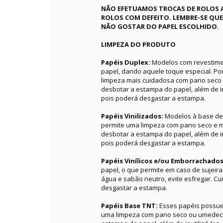
NÃO EFETUAMOS TROCAS DE ROLOS 
ROLOS COM DEFEITO. LEMBRE-SE QU
NÃO GOSTAR DO PAPEL ESCOLHIDO.
LIMPEZA DO PRODUTO
Papéis Duplex:
Modelos com revestime
papel, dando aquele toque especial. P
limpeza mais cuidadosa com pano seco 
desbotar a estampa do papel, além de in
pois poderá desgastar a estampa.
Papéis Vinilizados:
Modelos à base de 
permite uma limpeza com pano seco e m
desbotar a estampa do papel, além de in
pois poderá desgastar a estampa.
Papéis Vinílicos e/ou Emborrachado
papel, o que permite em caso de sujeir
água e sabão neutro, evite esfregar. C
desgastar a estampa.
Papéis Base TNT:
Esses papéis possue
uma limpeza com pano seco ou umedecid