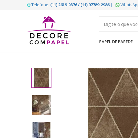
Telefone:
(11) 2619-0376 / (11) 97789-2986
|
WhatsAp
Decore
com
papel
PAPEL DE PAREDE
é
pioneira
em
venda
de
Papel
de