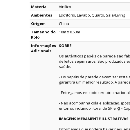
Material
Vinílico
Ambientes
Escritório, Lavabo, Quarto, Sala/Living
Origem
China
Tamanho do
10m x 0.53m
Rolo
Informações
SOBRE
Adicionais
Os autênticos papéis de parede são fab
defeitos sejam raros. São produzidos e
saúde.
- Os papéis de parede devem ser instala
garantirá um melhor resultado. A pared
- Entregamos em todo território nacional
- Não acompanha cola e aplicação. (pos
entorno, incluindo litoral de SP e RJ – Capi
IMAGENS MERAMENTE ILUSTRATIVAS
Informamos que poderá haver pequenas 