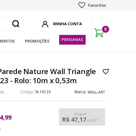
Favoritos
0
PERSIANAS
MENTOS
PROMOÇÕES
Parede Nature Wall Triangle
23 - Rolo: 10m x 0,53m
N-16123
lie
WALL-ART
Pague
4,99
R$ 47,17
2
no M
o