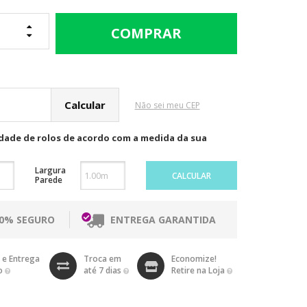
cular o Frete
Não sei meu CEP
idade de rolos de acordo com a medida da sua
Largura
CALCULAR
Parede
00% SEGURO
ENTREGA GARANTIDA
 e Entrega
Troca em
Economize!
o
até 7 dias
Retire na Loja