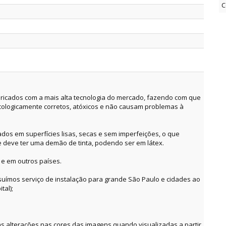
C
ricados com a mais alta tecnologia do mercado, fazendo com que
cologicamente corretos, atóxicos e não causam problemas à
dos em superfícies lisas, secas e sem imperfeições, o que
e deve ter uma demão de tinta, podendo ser em látex.
 e em outros países.
suímos serviço de instalação para grande São Paulo e cidades ao
tal);
alterações nas cores das imagens quando visualizadas a partir