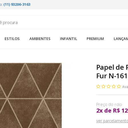
p:
(11) 93206-3163
ESTILOS
AMBIENTES
INFANTIL
PREMIUM
LANÇA
Papel de 
Fur N-161
Ava
2
x
de
R$ 12
ver parcelament