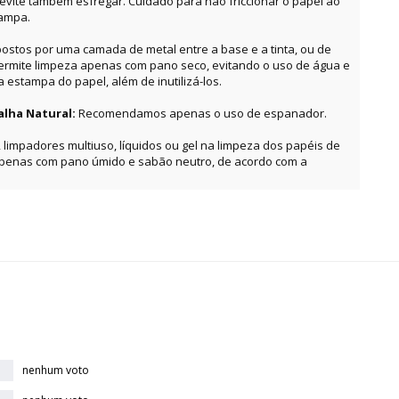
, evite também esfregar. Cuidado para não friccionar o papel ao
tampa.
ostos por uma camada de metal entre a base e a tinta, ou de
permite limpeza apenas com pano seco, evitando o uso de água e
estampa do papel, além de inutilizá-los.
alha Natural:
Recomendamos apenas o uso de espanador.
, limpadores multiuso, líquidos ou gel na limpeza dos papéis de
apenas com pano úmido e sabão neutro, de acordo com a
nenhum voto