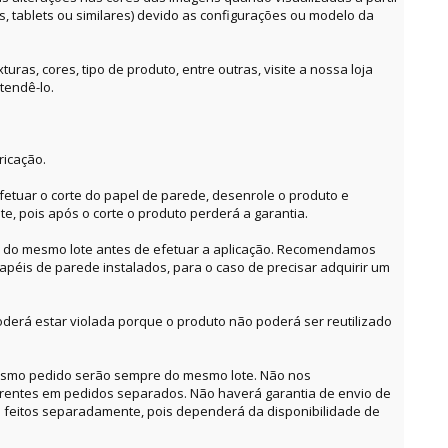
es, tablets ou similares) devido as configurações ou modelo da
ras, cores, tipo de produto, entre outras, visite a nossa loja
tendê-lo.
ricação.
etuar o corte do papel de parede, desenrole o produto e
te, pois após o corte o produto perderá a garantia.
o do mesmo lote antes de efetuar a aplicação. Recomendamos
apéis de parede instalados, para o caso de precisar adquirir um
derá estar violada porque o produto não poderá ser reutilizado
mesmo pedido serão sempre do mesmo lote. Não nos
erentes em pedidos separados. Não haverá garantia de envio de
feitos separadamente, pois dependerá da disponibilidade de