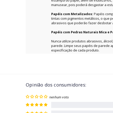
estampa do papel, além de inutilizá-los
manusear, pois poderá desgastar a es
Papéis com Metalizados:
Papéis comp
tintas com pigmentos metálicos, o que 
abrasivos que poderão fazer desbotar a 
Papéis com Pedras Naturais Mica e P
Nunca utilize produtos abrasivos, álcool
parede. Limpe seus papéis de parede 
especificação de cada produto.
Opinião dos consumidores:
nenhum voto