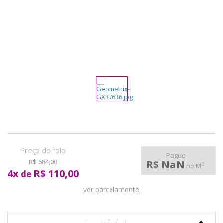
pela
Internet
Pague
R$ 684,00
R$ NaN
2
no M
4
x
R$ 110,00
de
ver parcelamento