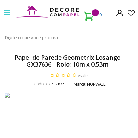
Decore
com
0
papel
é
pioneira
Papel de Parede Geometrix Losango
em
GX37636 - Rolo: 10m x 0,53m
venda
Avalie
Código:
GX37636
Marca:
NORWALL
de
Papel
de
Parede