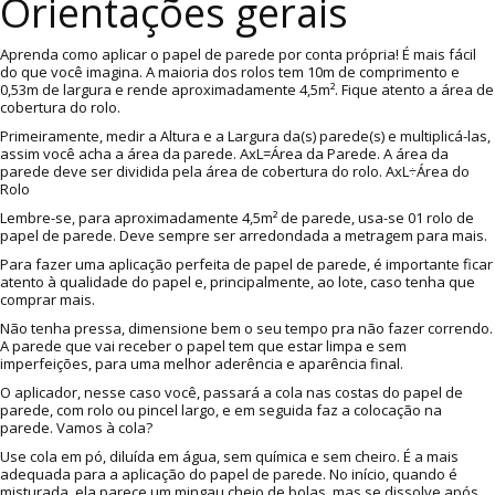
Orientações gerais
Aprenda como aplicar o papel de parede por conta própria! É mais fácil
do que você imagina. A maioria dos rolos tem 10m de comprimento e
0,53m de largura e rende aproximadamente 4,5m². Fique atento a área de
cobertura do rolo.
Primeiramente, medir a Altura e a Largura da(s) parede(s) e multiplicá-las,
assim você acha a área da parede. AxL=Área da Parede. A área da
parede deve ser dividida pela área de cobertura do rolo. AxL÷Área do
Rolo
Lembre-se, para aproximadamente 4,5m² de parede, usa-se 01 rolo de
papel de parede. Deve sempre ser arredondada a metragem para mais.
Para fazer uma aplicação perfeita de papel de parede, é importante ficar
atento à qualidade do papel e, principalmente, ao lote, caso tenha que
comprar mais.
Não tenha pressa, dimensione bem o seu tempo pra não fazer correndo.
A parede que vai receber o papel tem que estar limpa e sem
imperfeições, para uma melhor aderência e aparência final.
O aplicador, nesse caso você, passará a cola nas costas do papel de
parede, com rolo ou pincel largo, e em seguida faz a colocação na
parede. Vamos à cola?
Use cola em pó, diluída em água, sem química e sem cheiro. É a mais
adequada para a aplicação do papel de parede. No início, quando é
misturada, ela parece um mingau cheio de bolas, mas se dissolve após