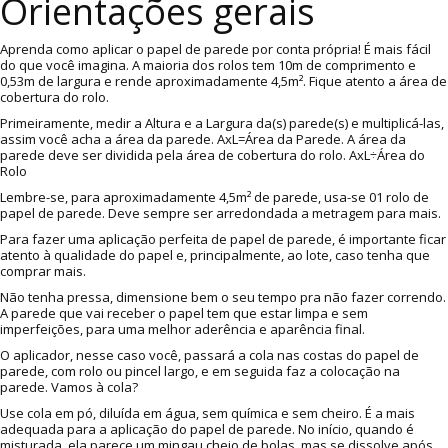
Orientações gerais
Aprenda como aplicar o papel de parede por conta própria! É mais fácil
do que você imagina. A maioria dos rolos tem 10m de comprimento e
0,53m de largura e rende aproximadamente 4,5m². Fique atento a área de
cobertura do rolo.
Primeiramente, medir a Altura e a Largura da(s) parede(s) e multiplicá-las,
assim você acha a área da parede. AxL=Área da Parede. A área da
parede deve ser dividida pela área de cobertura do rolo. AxL÷Área do
Rolo
Lembre-se, para aproximadamente 4,5m² de parede, usa-se 01 rolo de
papel de parede. Deve sempre ser arredondada a metragem para mais.
Para fazer uma aplicação perfeita de papel de parede, é importante ficar
atento à qualidade do papel e, principalmente, ao lote, caso tenha que
comprar mais.
Não tenha pressa, dimensione bem o seu tempo pra não fazer correndo.
A parede que vai receber o papel tem que estar limpa e sem
imperfeições, para uma melhor aderência e aparência final.
O aplicador, nesse caso você, passará a cola nas costas do papel de
parede, com rolo ou pincel largo, e em seguida faz a colocação na
parede. Vamos à cola?
Use cola em pó, diluída em água, sem química e sem cheiro. É a mais
adequada para a aplicação do papel de parede. No início, quando é
misturada, ela parece um mingau cheio de bolas, mas se dissolve após