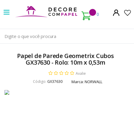
Decore
com
0
papel
é
pioneira
Papel de Parede Geometrix Cubos
em
GX37630 - Rolo: 10m x 0,53m
venda
Avalie
Código:
GX37630
Marca:
NORWALL
de
Papel
de
Parede