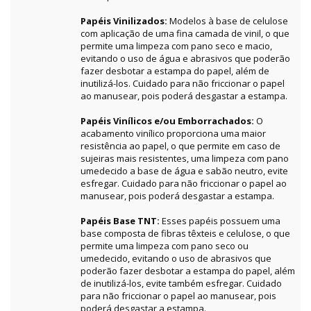
Papéis Vinilizados:
Modelos à base de celulose
com aplicação de uma fina camada de vinil, o que
permite uma limpeza com pano seco e macio,
evitando o uso de água e abrasivos que poderão
fazer desbotar a estampa do papel, além de
inutilizá-los. Cuidado para não friccionar o papel
ao manusear, pois poderá desgastar a estampa.
Papéis Vinílicos e/ou Emborrachados:
O
acabamento vinílico proporciona uma maior
resistência ao papel, o que permite em caso de
sujeiras mais resistentes, uma limpeza com pano
umedecido a base de água e sabão neutro, evite
esfregar. Cuidado para não friccionar o papel ao
manusear, pois poderá desgastar a estampa.
Papéis Base TNT:
Esses papéis possuem uma
base composta de fibras têxteis e celulose, o que
permite uma limpeza com pano seco ou
umedecido, evitando o uso de abrasivos que
poderão fazer desbotar a estampa do papel, além
de inutilizá-los, evite também esfregar. Cuidado
para não friccionar o papel ao manusear, pois
poderá desgastar a estampa.