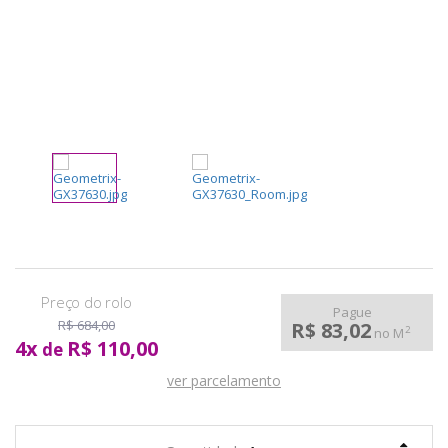
pela
Internet
Pague
R$ 684,00
R$ 83,02
2
no M
4
x
R$ 110,00
de
ver parcelamento