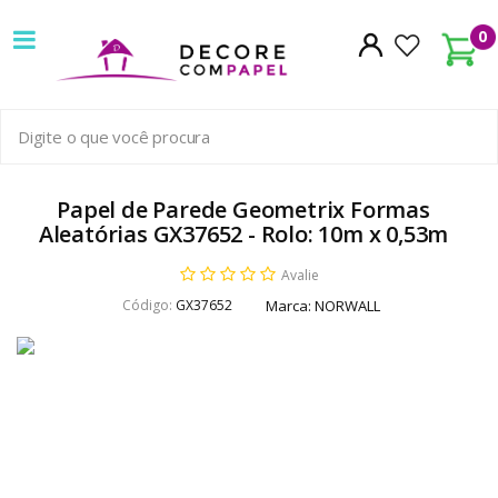
Decore
0
com
papel
é
pioneira
Papel de Parede Geometrix Formas
Aleatórias GX37652 - Rolo: 10m x 0,53m
em
Avalie
venda
Código:
GX37652
Marca:
NORWALL
de
Papel
de
Parede