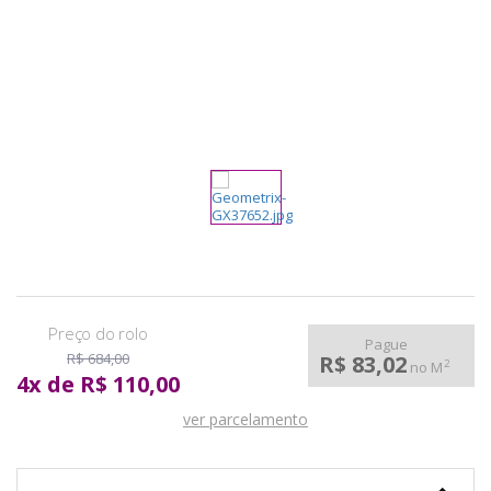
pela
Internet
Pague
R$ 684,00
R$ 83,02
2
no M
4
x
de
R$ 110,00
ver parcelamento