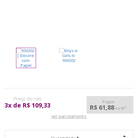
pela
Internet
Pague
3
x
de
R$ 109,33
R$ 61,88
2
no M
ver parcelamento