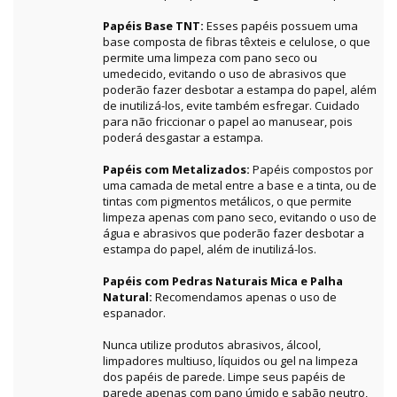
Papéis Base TNT:
Esses papéis possuem uma
base composta de fibras têxteis e celulose, o que
permite uma limpeza com pano seco ou
umedecido, evitando o uso de abrasivos que
poderão fazer desbotar a estampa do papel, além
de inutilizá-los, evite também esfregar. Cuidado
para não friccionar o papel ao manusear, pois
poderá desgastar a estampa.
Papéis com Metalizados:
Papéis compostos por
uma camada de metal entre a base e a tinta, ou de
tintas com pigmentos metálicos, o que permite
limpeza apenas com pano seco, evitando o uso de
água e abrasivos que poderão fazer desbotar a
estampa do papel, além de inutilizá-los.
Papéis com Pedras Naturais Mica e Palha
Natural:
Recomendamos apenas o uso de
espanador.
Nunca utilize produtos abrasivos, álcool,
limpadores multiuso, líquidos ou gel na limpeza
dos papéis de parede. Limpe seus papéis de
parede apenas com pano úmido e sabão neutro,