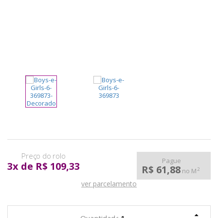
pela
Internet
Pague
3
x
de
R$ 109,33
R$ 61,88
2
no M
ver parcelamento