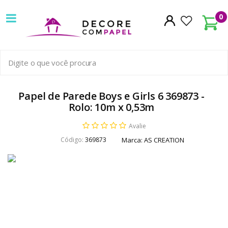
Decore
0
com
papel
é
pioneira
Papel de Parede Boys e Girls 6 369873 -
Rolo: 10m x 0,53m
em
Avalie
venda
Código:
369873
Marca:
AS CREATION
de
Papel
de
Parede