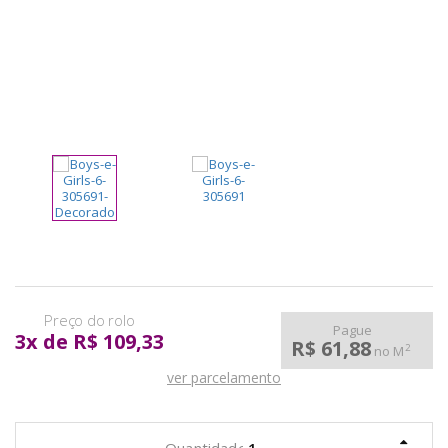
pela
Internet
Pague
3
x
de
R$ 109,33
R$ 61,88
2
no M
ver parcelamento