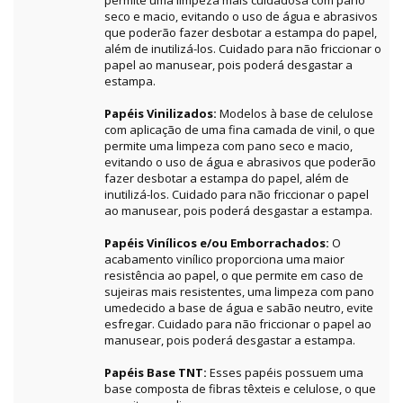
permite uma limpeza mais cuidadosa com pano
seco e macio, evitando o uso de água e abrasivos
que poderão fazer desbotar a estampa do papel,
além de inutilizá-los. Cuidado para não friccionar o
papel ao manusear, pois poderá desgastar a
estampa.
Papéis Vinilizados:
Modelos à base de celulose
com aplicação de uma fina camada de vinil, o que
permite uma limpeza com pano seco e macio,
evitando o uso de água e abrasivos que poderão
fazer desbotar a estampa do papel, além de
inutilizá-los. Cuidado para não friccionar o papel
ao manusear, pois poderá desgastar a estampa.
Papéis Vinílicos e/ou Emborrachados:
O
acabamento vinílico proporciona uma maior
resistência ao papel, o que permite em caso de
sujeiras mais resistentes, uma limpeza com pano
umedecido a base de água e sabão neutro, evite
esfregar. Cuidado para não friccionar o papel ao
manusear, pois poderá desgastar a estampa.
Papéis Base TNT:
Esses papéis possuem uma
base composta de fibras têxteis e celulose, o que