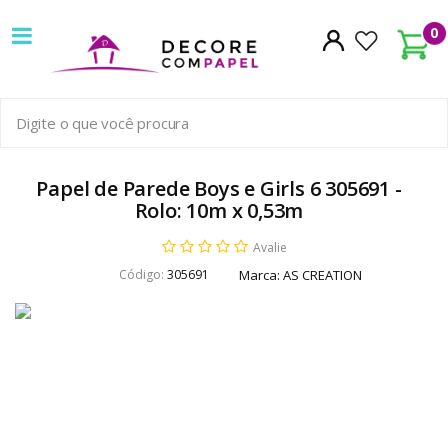
Decore
0
com
papel
é
pioneira
Papel de Parede Boys e Girls 6 305691 -
Rolo: 10m x 0,53m
em
Avalie
venda
Código:
305691
Marca:
AS CREATION
de
Papel
de
Parede