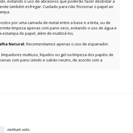
o, evitando o uso de abrasivos que poderão fazer desbotar a
, evite também esfregar. Cuidado para não friccionar o papel ao
tampa.
ostos por uma camada de metal entre a base e a tinta, ou de
permite limpeza apenas com pano seco, evitando o uso de água e
estampa do papel, além de inutilizá-los.
alha Natural:
Recomendamos apenas o uso de espanador.
, limpadores multiuso, líquidos ou gel na limpeza dos papéis de
apenas com pano úmido e sabão neutro, de acordo com a
nenhum voto