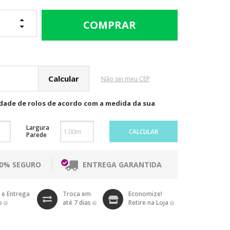
cular o Frete
Não sei meu CEP
idade de rolos de acordo com a medida da sua
Largura
CALCULAR
Parede
00% SEGURO
ENTREGA GARANTIDA
 e Entrega
Troca em
Economize!
o
até 7 dias
Retire na Loja