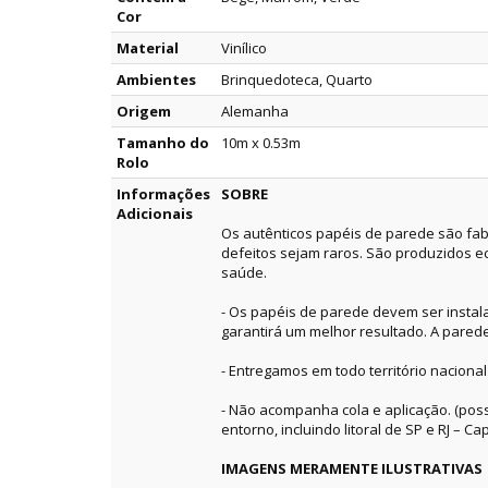
Cor
Material
Vinílico
Ambientes
Brinquedoteca, Quarto
Origem
Alemanha
Tamanho do
10m x 0.53m
Rolo
Informações
SOBRE
Adicionais
Os autênticos papéis de parede são fab
defeitos sejam raros. São produzidos e
saúde.
- Os papéis de parede devem ser instala
garantirá um melhor resultado. A pared
- Entregamos em todo território nacional
- Não acompanha cola e aplicação. (pos
entorno, incluindo litoral de SP e RJ – Capi
IMAGENS MERAMENTE ILUSTRATIVAS