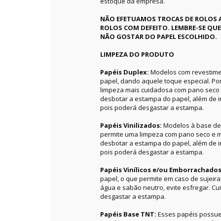
estoque da empresa.
NÃO EFETUAMOS TROCAS DE ROLOS 
ROLOS COM DEFEITO. LEMBRE-SE QU
NÃO GOSTAR DO PAPEL ESCOLHIDO.
LIMPEZA DO PRODUTO
Papéis Duplex:
Modelos com revestime
papel, dando aquele toque especial. P
limpeza mais cuidadosa com pano seco 
desbotar a estampa do papel, além de in
pois poderá desgastar a estampa.
Papéis Vinilizados:
Modelos à base de 
permite uma limpeza com pano seco e m
desbotar a estampa do papel, além de in
pois poderá desgastar a estampa.
Papéis Vinílicos e/ou Emborrachado
papel, o que permite em caso de sujeir
água e sabão neutro, evite esfregar. C
desgastar a estampa.
Papéis Base TNT:
Esses papéis possue