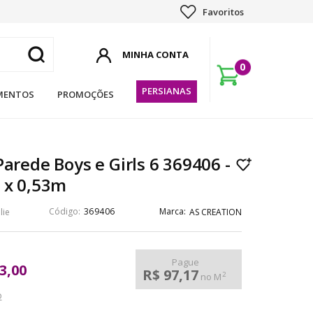
Favoritos
0
PERSIANAS
MENTOS
PROMOÇÕES
Parede Boys e Girls 6 369406 -
 x 0,53m
369406
lie
AS CREATION
Pague
3,00
R$ 97,17
2
no M
o