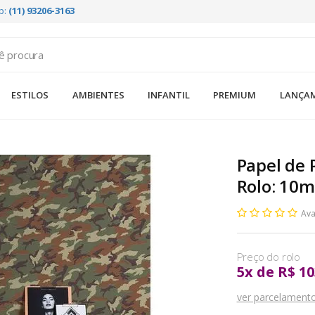
p:
(11) 93206-3163
ESTILOS
AMBIENTES
INFANTIL
PREMIUM
LANÇA
Papel de 
Rolo: 10m
Ava
5
x
de
R$ 10
ver parcelament