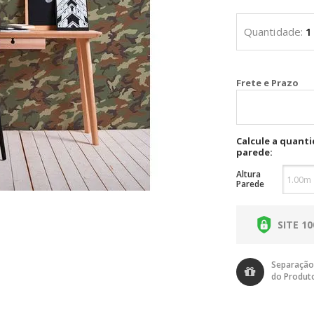
Cal
Calcule a quant
parede:
Altura
Parede
SITE 1
Separação
do Produt