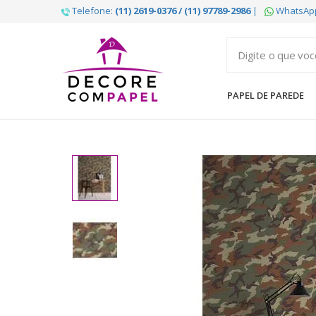
Telefone:
(11) 2619-0376 / (11) 97789-2986
|
WhatsAp
Decore
com
papel
PAPEL DE PAREDE
é
pioneira
em
venda
de
Papel
de