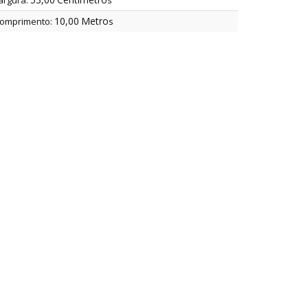
argura:
s
10,00
Metro
omprimento:
s