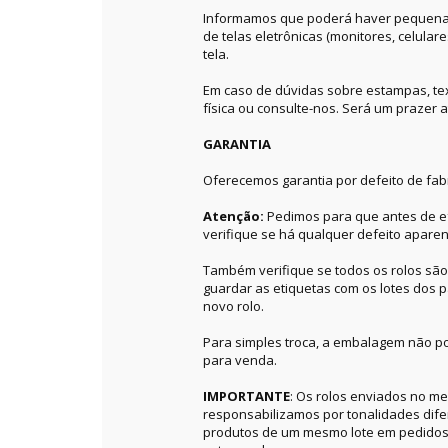
Informamos que poderá haver pequenas 
de telas eletrônicas (monitores, celular
tela.
Em caso de dúvidas sobre estampas, textu
física ou consulte-nos. Será um prazer a
GARANTIA
Oferecemos garantia por defeito de fab
Atenção:
Pedimos para que antes de ef
verifique se há qualquer defeito aparen
Também verifique se todos os rolos sã
guardar as etiquetas com os lotes dos p
novo rolo.
Para simples troca, a embalagem não po
para venda.
IMPORTANTE
: Os rolos enviados no 
responsabilizamos por tonalidades dif
produtos de um mesmo lote em pedidos 