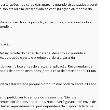
alterações nas cores das imagens quando visualizadas a partir
es, tablets ou similares) devido as configurações ou modelo da
ras, cores, tipo de produto, entre outras, visite a nossa loja
tendê-lo.
ricação.
etuar o corte do papel de parede, desenrole o produto e
te, pois após o corte o produto perderá a garantia.
o do mesmo lote antes de efetuar a aplicação. Recomendamos
apéis de parede instalados, para o caso de precisar adquirir um
derá estar violada porque o produto não poderá ser reutilizado
mesmo pedido serão sempre do mesmo lote. Não nos
erentes em pedidos separados. Não haverá garantia de envio de
feitos separadamente, pois dependerá da disponibilidade de