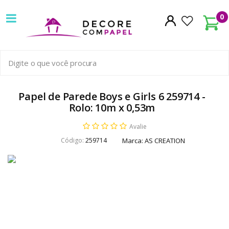
Decore
0
com
papel
é
pioneira
Papel de Parede Boys e Girls 6 259714 -
Rolo: 10m x 0,53m
em
Avalie
venda
Código:
259714
Marca:
AS CREATION
de
Papel
de
Parede