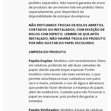
pedidos separados. Não haverá garantia de envio
de produtos de um mesmo lote em pedidos feitos
separadamente, pois dependerá da
disponibilidade de estoque da empresa.
NÃO EFETUAMOS TROCAS DE ROLOS ABERTOS,
CORTADOS OU INSTALADOS, COM EXCEÇÃO DE
ROLOS COM DEFEITO. LEMBRE-SE QUE APÓS
INSTALADO, NÃO HAVERÁ TROCA DO PRODUTO
POR NÃO GOSTAR DO PAPEL ESCOLHIDO.
LIMPEZA DO PRODUTO
Papéis Duplex:
Modelos com revestimentos feitos
em celulose, podendo ter até duas camadas de
papel, dando aquele toque especial. Porém
modelos como esses são mais sensíveis, o que
permite uma limpeza mais cuidadosa com pano
seco e macio, evitando o uso de água e abrasivos
que poderão fazer desbotar a estampa do papel,
além de inutilizá-los. Cuidado para não friccionar o
papel ao manusear, pois poderá desgastar a
estampa.
Papéis Vinilizados:
Modelos à base de celulose