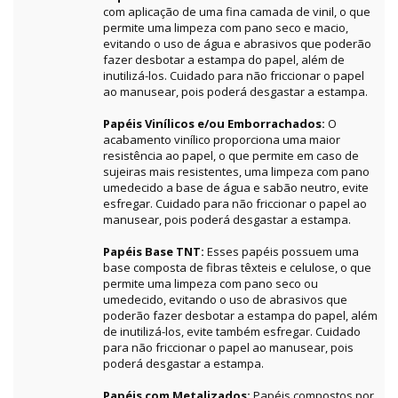
com aplicação de uma fina camada de vinil, o que
permite uma limpeza com pano seco e macio,
evitando o uso de água e abrasivos que poderão
fazer desbotar a estampa do papel, além de
inutilizá-los. Cuidado para não friccionar o papel
ao manusear, pois poderá desgastar a estampa.
Papéis Vinílicos e/ou Emborrachados:
O
acabamento vinílico proporciona uma maior
resistência ao papel, o que permite em caso de
sujeiras mais resistentes, uma limpeza com pano
umedecido a base de água e sabão neutro, evite
esfregar. Cuidado para não friccionar o papel ao
manusear, pois poderá desgastar a estampa.
Papéis Base TNT:
Esses papéis possuem uma
base composta de fibras têxteis e celulose, o que
permite uma limpeza com pano seco ou
umedecido, evitando o uso de abrasivos que
poderão fazer desbotar a estampa do papel, além
de inutilizá-los, evite também esfregar. Cuidado
para não friccionar o papel ao manusear, pois
poderá desgastar a estampa.
Papéis com Metalizados:
Papéis compostos por