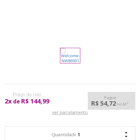
pela
Internet
Pague
2
x
R$ 144,99
de
R$ 54,72
2
no M
ver parcelamento