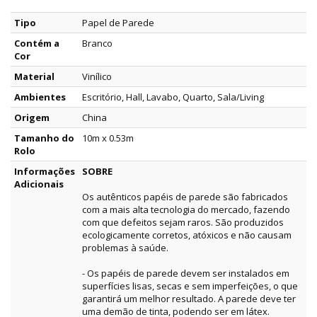
Tipo
Papel de Parede
Contém a
Branco
Cor
Material
Vinílico
Ambientes
Escritório, Hall, Lavabo, Quarto, Sala/Living
Origem
China
Tamanho do
10m x 0.53m
Rolo
Informações
SOBRE
Adicionais
Os autênticos papéis de parede são fabricados
com a mais alta tecnologia do mercado, fazendo
com que defeitos sejam raros. São produzidos
ecologicamente corretos, atóxicos e não causam
problemas à saúde.
- Os papéis de parede devem ser instalados em
superfícies lisas, secas e sem imperfeições, o que
garantirá um melhor resultado. A parede deve ter
uma demão de tinta, podendo ser em látex.