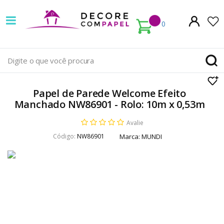
Decore
com
0
papel
é
pioneira
Papel de Parede Welcome Efeito
em
Manchado NW86901 - Rolo: 10m x 0,53m
venda
Avalie
Código:
NW86901
Marca:
MUNDI
de
Papel
de
Parede