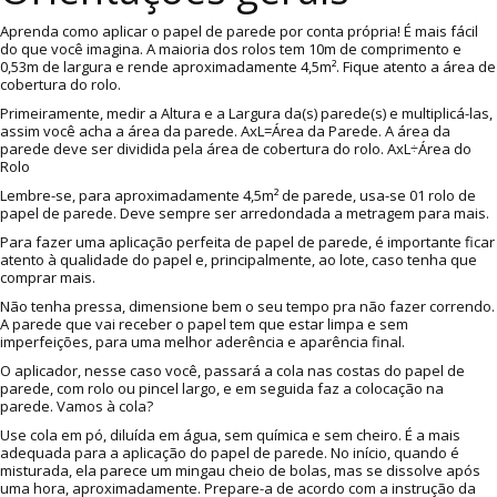
Aprenda como aplicar o papel de parede por conta própria! É mais fácil
do que você imagina. A maioria dos rolos tem 10m de comprimento e
0,53m de largura e rende aproximadamente 4,5m². Fique atento a área de
cobertura do rolo.
Primeiramente, medir a Altura e a Largura da(s) parede(s) e multiplicá-las,
assim você acha a área da parede. AxL=Área da Parede. A área da
parede deve ser dividida pela área de cobertura do rolo. AxL÷Área do
Rolo
Lembre-se, para aproximadamente 4,5m² de parede, usa-se 01 rolo de
papel de parede. Deve sempre ser arredondada a metragem para mais.
Para fazer uma aplicação perfeita de papel de parede, é importante ficar
atento à qualidade do papel e, principalmente, ao lote, caso tenha que
comprar mais.
Não tenha pressa, dimensione bem o seu tempo pra não fazer correndo.
A parede que vai receber o papel tem que estar limpa e sem
imperfeições, para uma melhor aderência e aparência final.
O aplicador, nesse caso você, passará a cola nas costas do papel de
parede, com rolo ou pincel largo, e em seguida faz a colocação na
parede. Vamos à cola?
Use cola em pó, diluída em água, sem química e sem cheiro. É a mais
adequada para a aplicação do papel de parede. No início, quando é
misturada, ela parece um mingau cheio de bolas, mas se dissolve após
uma hora, aproximadamente. Prepare-a de acordo com a instrução da