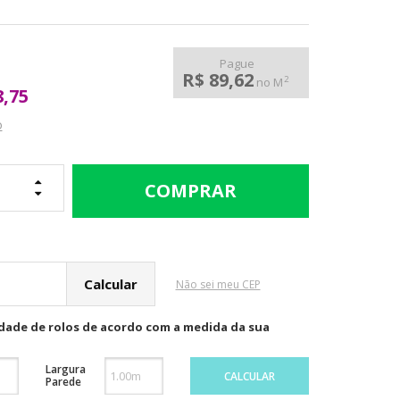
Pague
R$ 89,62
2
no M
8,75
o
cular o Frete
Não sei meu CEP
idade de rolos de acordo com a medida da sua
Largura
CALCULAR
Parede