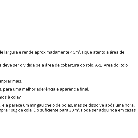
 de largura e rende aproximadamente 4,5m². Fique atento a área de
e deve ser dividida pela área de cobertura do rolo. AxL÷Área do Rolo
omprar mais.
, para uma melhor aderência e aparência final.
mos à cola?
a, ela parece um mingau cheio de bolas, mas se dissolve após uma hora,
a 100g de cola. É o suficiente para 30 m². Pode ser adquirida em casas