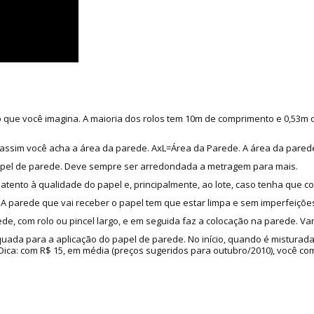
do que você imagina. A maioria dos rolos tem 10m de comprimento e 0,53m
as, assim você acha a área da parede. AxL=Área da Parede. A área da pared
apel de parede. Deve sempre ser arredondada a metragem para mais.
 atento à qualidade do papel e, principalmente, ao lote, caso tenha que c
 parede que vai receber o papel tem que estar limpa e sem imperfeições
de, com rolo ou pincel largo, e em seguida faz a colocação na parede. Va
quada para a aplicação do papel de parede. No início, quando é misturad
a: com R$ 15, em média (preços sugeridos para outubro/2010), você compr