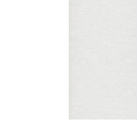
Parede
pela
Internet