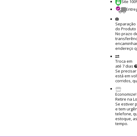
Site 10
Entre
Separação 
do Produto
No prazo de
transferênc
encaminham
endereço q
Troca em
até 7 dias
Se precisar
está em vol
corridos, q
Economize!
Retire na L
Se estiver 
e tem urgênc
telefone, q
estoque, a
tempo.