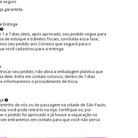
0% seguro
ga garantida
e Entrega
 1 a 7 dias úteis, após aprovado, seu pedido segue para
ia de estoque e trâmites fiscais, concluída essa fase,
os seu pedido aos Correios que seguirá para o
ue você cadastrou para a entrega.
 trocar seu pedido, não abra a embalagem plástica que
ta dele. Entre em contato conosco, dentro de 7 dias
ue informaremos o procedimento de troca.
oja
pertinho de nós ou de passagem na cidade de São Paulo,
ia, você pode retirá-lo na loja. Certifique-se, por
ue o pedido foi aprovado e já houve a separação no
ssim entraremos em contato para que você não perca