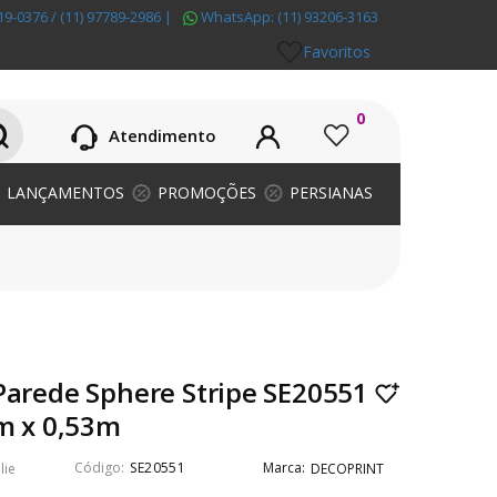
19-0376 / (11) 97789-2986
|
WhatsApp:
(11) 93206-3163
Favoritos
0
Atendimento
LANÇAMENTOS
PROMOÇÕES
PERSIANAS
Parede Sphere Stripe SE20551
0m x 0,53m
SE20551
lie
DECOPRINT