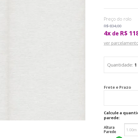
R$ 834,00
4
x
R$ 11
de
ver parcelament
Cal
Calcule a quant
parede:
Altura
Parede