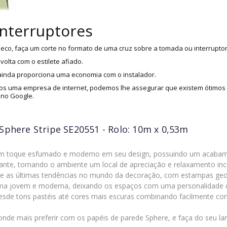
interruptores
eco, faça um corte no formato de uma cruz sobre a tomada ou interruptor
olta com o estilete afiado.
 ainda proporciona uma economia com o instalador.
s uma empresa de internet, podemos lhe assegurar que existem ótimos i
 no Google.
Sphere Stripe SE20551 - Rolo: 10m x 0,53m
um toque esfumado e moderno em seu design, possuindo um acabamen
e, tornando o ambiente um local de apreciação e relaxamento incr
as últimas tendências no mundo da decoração, com estampas geométri
rma jovem e moderna, deixando os espaços com uma personalidade
esde tons pastéis até cores mais escuras combinando facilmente co
 onde mais preferir com os papéis de parede Sphere, e faça do seu la