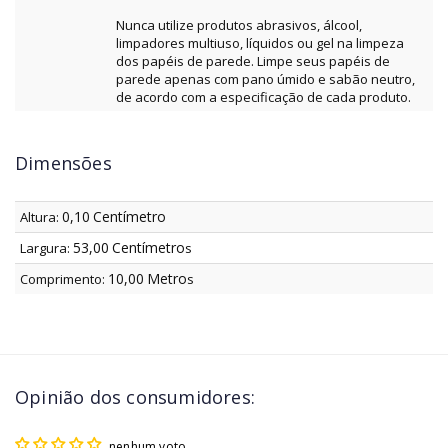
Nunca utilize produtos abrasivos, álcool,
limpadores multiuso, líquidos ou gel na limpeza
dos papéis de parede. Limpe seus papéis de
parede apenas com pano úmido e sabão neutro,
de acordo com a especificação de cada produto.
Dimensões
0,10
Centímetro
Altura:
53,00
Centímetro
Largura:
s
10,00
Metro
Comprimento:
s
Opinião dos consumidores:
nenhum voto