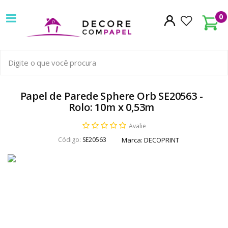
Decore
0
com
papel
é
pioneira
Papel de Parede Sphere Orb SE20563 -
Rolo: 10m x 0,53m
em
Avalie
venda
Código:
SE20563
Marca:
DECOPRINT
de
Papel
de
Parede