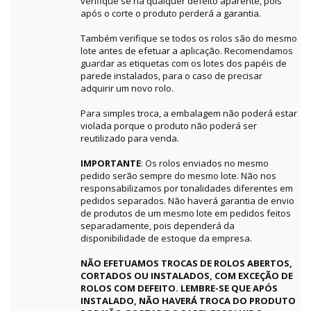
verifique se há qualquer defeito aparente, pois
após o corte o produto perderá a garantia.
Também verifique se todos os rolos são do mesmo
lote antes de efetuar a aplicação. Recomendamos
guardar as etiquetas com os lotes dos papéis de
parede instalados, para o caso de precisar
adquirir um novo rolo.
Para simples troca, a embalagem não poderá estar
violada porque o produto não poderá ser
reutilizado para venda.
IMPORTANTE
: Os rolos enviados no mesmo
pedido serão sempre do mesmo lote. Não nos
responsabilizamos por tonalidades diferentes em
pedidos separados. Não haverá garantia de envio
de produtos de um mesmo lote em pedidos feitos
separadamente, pois dependerá da
disponibilidade de estoque da empresa.
NÃO EFETUAMOS TROCAS DE ROLOS ABERTOS,
CORTADOS OU INSTALADOS, COM EXCEÇÃO DE
ROLOS COM DEFEITO. LEMBRE-SE QUE APÓS
INSTALADO, NÃO HAVERÁ TROCA DO PRODUTO