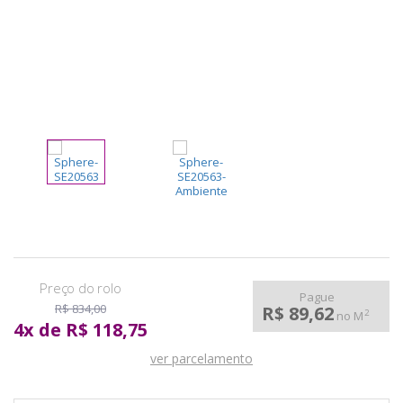
pela
Internet
Pague
R$ 834,00
R$ 89,62
2
no M
4
x
de
R$ 118,75
ver parcelamento