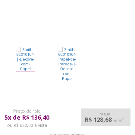
pela
Internet
Pague
5
x
de
R$ 136,40
R$ 128,68
2
no M
ou R$ 682,00 à vista
ver parcelamento