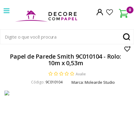
Decore
0
com
papel
é
pioneira
Papel de Parede Smith 9C010104 - Rolo:
10m x 0,53m
em
Avalie
venda
Código:
9C010104
Marca:
Molearde Studio
de
Papel
de
Parede