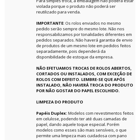
Para simples troca, a embalagem não poderá estar
violada porque o produto não poderá ser
reutilizado para venda.
IMPORTANTE
: Os rolos enviados no mesmo
pedido serão sempre do mesmo lote. Não nos
responsabilizamos por tonalidades diferentes em
pedidos separados. Não haverá garantia de envio
de produtos de um mesmo lote em pedidos feitos
separadamente, pois dependerá da
disponibilidade de estoque da empresa.
NÃO EFETUAMOS TROCAS DE ROLOS ABERTOS,
CORTADOS OU INSTALADOS, COM EXCEÇÃO DE
ROLOS COM DEFEITO. LEMBRE-SE QUE APÓS
INSTALADO, NÃO HAVERÁ TROCA DO PRODUTO
POR NÃO GOSTAR DO PAPEL ESCOLHIDO.
LIMPEZA DO PRODUTO
Papéis Duplex:
Modelos com revestimentos feitos
em celulose, podendo ter até duas camadas de
papel, dando aquele toque especial. Porém
modelos como esses são mais sensíveis, o que
permite uma limpeza mais cuidadosa com pano