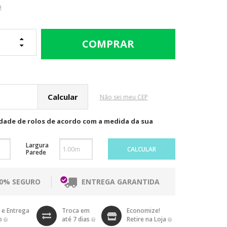
o
cular o Frete
Não sei meu CEP
idade de rolos de acordo com a medida da sua
Largura
CALCULAR
Parede
00% SEGURO
ENTREGA GARANTIDA
 e Entrega
Troca em
Economize!
o
até 7 dias
Retire na Loja