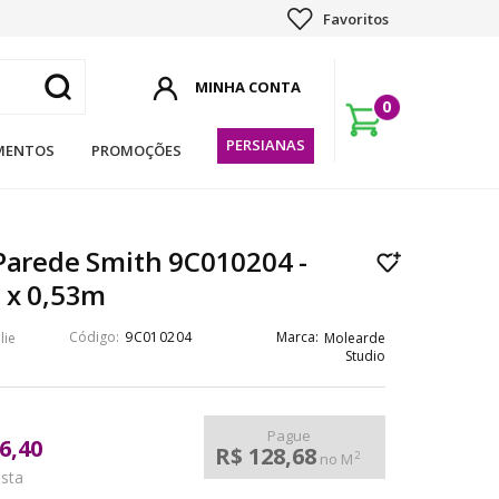
Favoritos
0
PERSIANAS
MENTOS
PROMOÇÕES
Parede Smith 9C010204 -
 x 0,53m
9C010204
lie
Molearde
Studio
Pague
6,40
R$ 128,68
2
no M
ista