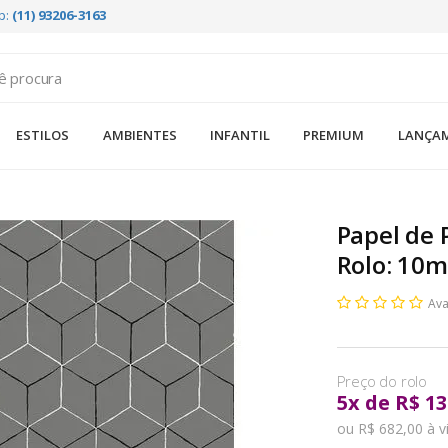
p:
(11) 93206-3163
ESTILOS
AMBIENTES
INFANTIL
PREMIUM
LANÇA
Papel de 
Rolo: 10m
Ava
5
x
de
R$ 13
ou R$ 682,00 à v