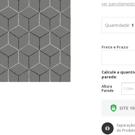
ver parcelament
Cal
Calcule a quant
parede:
Altura
Parede
SITE 1
Separação
do Produt