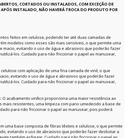
ABERTOS, CORTADOS OU INSTALADOS, COM EXCEÇÃO DE
E APÓS INSTALADO, NÃO HAVERÁ TROCA DO PRODUTO POR
ntos feitos em celulose, podendo ter até duas camadas de
orém modelos como esses são mais sensíveis, o que permite uma
e macio, evitando o uso de água e abrasivos que poderão fazer
utilizá-los. Cuidado para não friccionar o papel ao manusear,
celulose com aplicação de uma fina camada de vinil, o que
acio, evitando o uso de água e abrasivos que poderão fazer
utilizá-los. Cuidado para não friccionar o papel ao manusear,
s:
O acabamento vinílico proporciona uma maior resistência ao
as mais resistentes, uma limpeza com pano umedecido a base de
uidado para não friccionar o papel ao manusear, pois poderá
m uma base composta de fibras têxteis e celulose, o que permite
o, evitando o uso de abrasivos que poderão fazer desbotar a
, evite também esfregar. Cuidado para não friccionar o papel ao