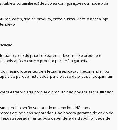
es, tablets ou similares) devido as configurações ou modelo da
ras, cores, tipo de produto, entre outras, visite a nossa loja
tendê-lo.
ricação.
etuar o corte do papel de parede, desenrole o produto e
te, pois após o corte o produto perderá a garantia.
o do mesmo lote antes de efetuar a aplicação. Recomendamos
apéis de parede instalados, para o caso de precisar adquirir um
derá estar violada porque o produto não poderá ser reutilizado
mesmo pedido serão sempre do mesmo lote. Não nos
erentes em pedidos separados. Não haverá garantia de envio de
feitos separadamente, pois dependerá da disponibilidade de