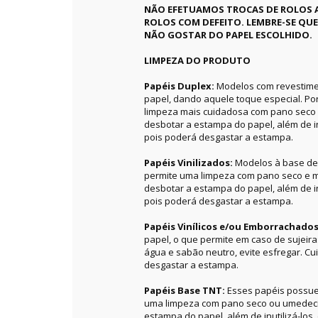
NÃO EFETUAMOS TROCAS DE ROLOS 
ROLOS COM DEFEITO. LEMBRE-SE QU
NÃO GOSTAR DO PAPEL ESCOLHIDO.
LIMPEZA DO PRODUTO
Papéis Duplex:
Modelos com revestime
papel, dando aquele toque especial. P
limpeza mais cuidadosa com pano seco 
desbotar a estampa do papel, além de in
pois poderá desgastar a estampa.
Papéis Vinilizados:
Modelos à base de 
permite uma limpeza com pano seco e m
desbotar a estampa do papel, além de in
pois poderá desgastar a estampa.
Papéis Vinílicos e/ou Emborrachado
papel, o que permite em caso de sujeir
água e sabão neutro, evite esfregar. C
desgastar a estampa.
Papéis Base TNT:
Esses papéis possue
uma limpeza com pano seco ou umedecid
estampa do papel, além de inutilizá-los