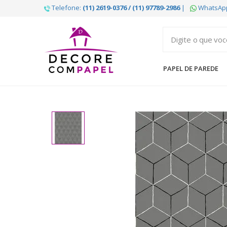
Telefone:
(11) 2619-0376 / (11) 97789-2986
|
WhatsAp
Decore
com
papel
PAPEL DE PAREDE
é
pioneira
em
venda
de
Papel
de