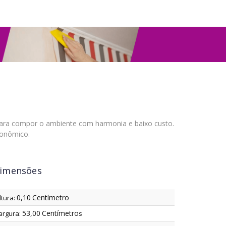
para compor o ambiente com harmonia e baixo custo.
conômico.
imensões
0,10
Centímetro
ltura:
53,00
Centímetro
argura:
s