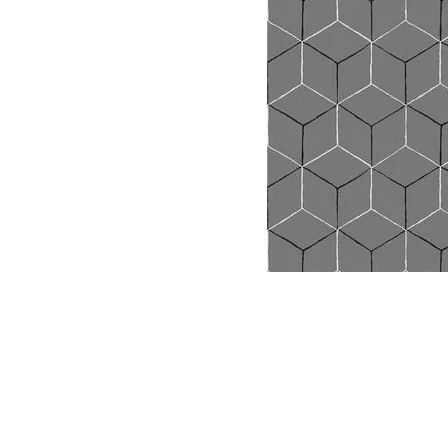
Parede
pela
Internet