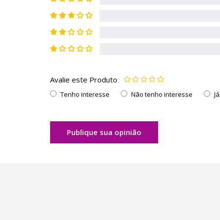
Avalie este Produto
Tenho interesse
Não tenho interesse
J
Publique sua opinião