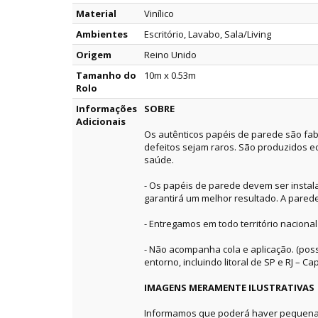
Material
Vinílico
Ambientes
Escritório, Lavabo, Sala/Living
Origem
Reino Unido
Tamanho do
10m x 0.53m
Rolo
Informações
SOBRE
Adicionais
Os autênticos papéis de parede são fab
defeitos sejam raros. São produzidos e
saúde.
- Os papéis de parede devem ser instala
garantirá um melhor resultado. A pared
- Entregamos em todo território nacional
- Não acompanha cola e aplicação. (pos
entorno, incluindo litoral de SP e RJ – Capi
IMAGENS MERAMENTE ILUSTRATIVAS
Informamos que poderá haver pequenas 