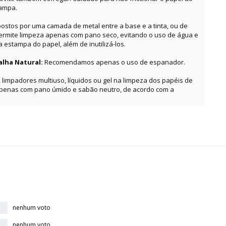
tampa.
ostos por uma camada de metal entre a base e a tinta, ou de
permite limpeza apenas com pano seco, evitando o uso de água e
estampa do papel, além de inutilizá-los.
alha Natural:
Recomendamos apenas o uso de espanador.
, limpadores multiuso, líquidos ou gel na limpeza dos papéis de
apenas com pano úmido e sabão neutro, de acordo com a
nenhum voto
nenhum voto