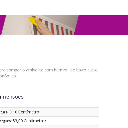
para compor o ambiente com harmonia e baixo custo.
conômico.
imensões
0,10
Centímetro
ltura:
53,00
Centímetro
argura:
s