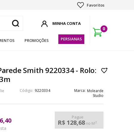
Favoritos
0
PERSIANAS
MENTOS
PROMOÇÕES
Parede Smith 9220334 - Rolo:
53m
9220334
lie
Molearde
Studio
Pague
6,40
R$ 128,68
2
no M
ista