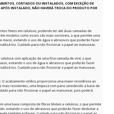
ABERTOS, CORTADOS OU INSTALADOS, COM EXCEÇÃO DE
E APÓS INSTALADO, NÃO HAVERÁ TROCA DO PRODUTO POR
ntos feitos em celulose, podendo ter até duas camadas de
orém modelos como esses são mais sensíveis, o que permite uma
e macio, evitando o uso de água e abrasivos que poderão fazer
utilizá-los. Cuidado para não friccionar o papel ao manusear,
celulose com aplicação de uma fina camada de vinil, o que
acio, evitando o uso de água e abrasivos que poderão fazer
utilizá-los. Cuidado para não friccionar o papel ao manusear,
s:
O acabamento vinílico proporciona uma maior resistência ao
as mais resistentes, uma limpeza com pano umedecido a base de
uidado para não friccionar o papel ao manusear, pois poderá
m uma base composta de fibras têxteis e celulose, o que permite
o, evitando o uso de abrasivos que poderão fazer desbotar a
, evite também esfregar. Cuidado para não friccionar o papel ao