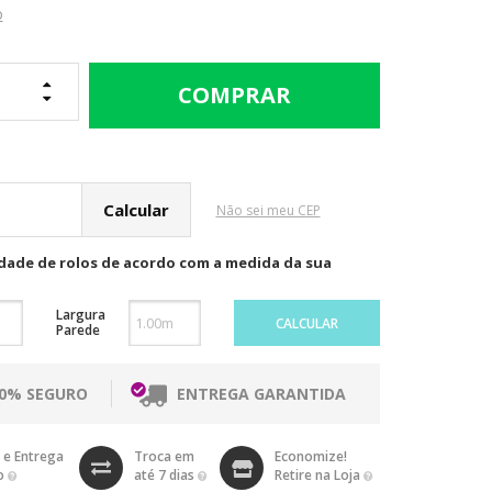
o
cular o Frete
Não sei meu CEP
idade de rolos de acordo com a medida da sua
Largura
CALCULAR
Parede
00% SEGURO
ENTREGA GARANTIDA
 e Entrega
Troca em
Economize!
o
até 7 dias
Retire na Loja