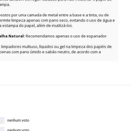
tampa.
ostos por uma camada de metal entre a base e a tinta, ou de
permite limpeza apenas com pano seco, evitando o uso de água e
estampa do papel, além de inutilizá-los.
alha Natural:
Recomendamos apenas o uso de espanador.
, limpadores multiuso, líquidos ou gel na limpeza dos papéis de
apenas com pano úmido e sabão neutro, de acordo com a
nenhum voto
nenhum voto