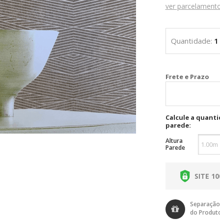
ver parcelament
Cal
Calcule a quant
parede:
Altura
Parede
SITE 1
Separação
do Produt