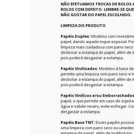
NÃO EFETUAMOS TROCAS DE ROLOS 
ROLOS COM DEFEITO. LEMBRE-SE QU
NÃO GOSTAR DO PAPEL ESCOLHIDO.
LIMPEZA DO PRODUTO
Papéis Duplex:
Modelos com revestime
papel, dando aquele toque especial. P
limpeza mais cuidadosa com pano seco 
desbotar a estampa do papel, além de in
pois poderá desgastar a estampa.
Papéis Vinilizados:
Modelos à base de 
permite uma limpeza com pano seco e m
desbotar a estampa do papel, além de in
pois poderá desgastar a estampa.
Papéis Vinílicos e/ou Emborrachado
papel, o que permite em caso de sujeir
água e sabão neutro, evite esfregar. C
desgastar a estampa.
Papéis Base TNT:
Esses papéis possue
uma limpeza com pano seco ou umedecid
estampa do papel, além de inutilizá-los