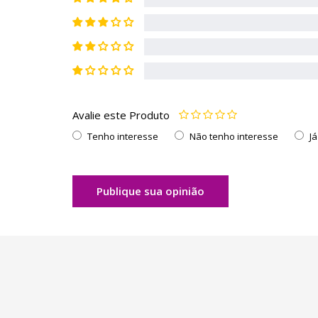
Avalie este Produto
Tenho interesse
Não tenho interesse
J
Publique sua opinião