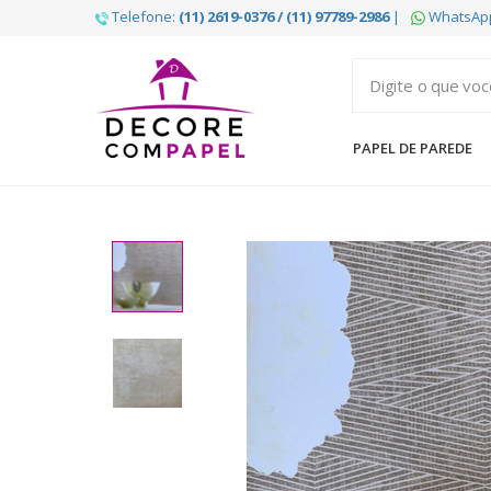
Telefone:
(11) 2619-0376 / (11) 97789-2986
|
WhatsAp
Decore
com
papel
PAPEL DE PAREDE
é
pioneira
em
venda
de
Papel
de