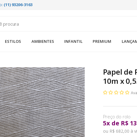
p:
(11) 93206-3163
ESTILOS
AMBIENTES
INFANTIL
PREMIUM
LANÇA
Papel de 
10m x 0,
Ava
5
x
de
R$ 13
ou R$ 682,00 à v