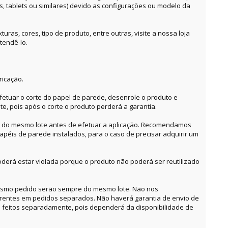
es, tablets ou similares) devido as configurações ou modelo da
ras, cores, tipo de produto, entre outras, visite a nossa loja
tendê-lo.
ricação.
etuar o corte do papel de parede, desenrole o produto e
te, pois após o corte o produto perderá a garantia.
o do mesmo lote antes de efetuar a aplicação. Recomendamos
apéis de parede instalados, para o caso de precisar adquirir um
derá estar violada porque o produto não poderá ser reutilizado
mesmo pedido serão sempre do mesmo lote. Não nos
erentes em pedidos separados. Não haverá garantia de envio de
feitos separadamente, pois dependerá da disponibilidade de