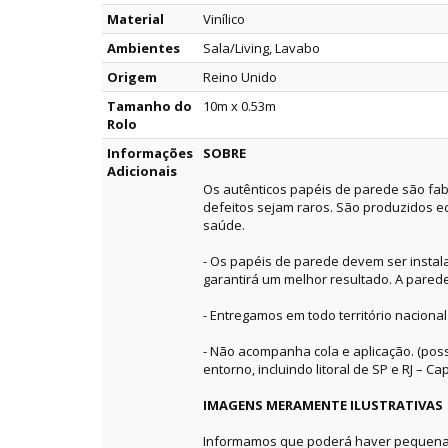
Material
Vinílico
Ambientes
Sala/Living, Lavabo
Origem
Reino Unido
Tamanho do
10m x 0.53m
Rolo
Informações
SOBRE
Adicionais
Os autênticos papéis de parede são fab
defeitos sejam raros. São produzidos e
saúde.
- Os papéis de parede devem ser instala
garantirá um melhor resultado. A pared
- Entregamos em todo território nacional
- Não acompanha cola e aplicação. (pos
entorno, incluindo litoral de SP e RJ – Capi
IMAGENS MERAMENTE ILUSTRATIVAS
Informamos que poderá haver pequenas 