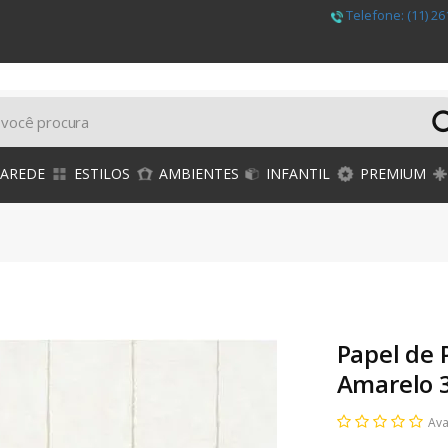
Telefone:
(11) 26
PAREDE
ESTILOS
AMBIENTES
INFANTIL
PREMIUM
Papel de 
Amarelo 
Ava