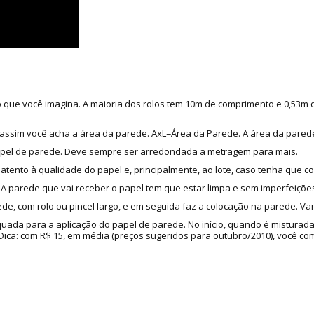
do que você imagina. A maioria dos rolos tem 10m de comprimento e 0,53m
as, assim você acha a área da parede. AxL=Área da Parede. A área da pared
apel de parede. Deve sempre ser arredondada a metragem para mais.
 atento à qualidade do papel e, principalmente, ao lote, caso tenha que c
 parede que vai receber o papel tem que estar limpa e sem imperfeições
de, com rolo ou pincel largo, e em seguida faz a colocação na parede. Va
quada para a aplicação do papel de parede. No início, quando é misturad
a: com R$ 15, em média (preços sugeridos para outubro/2010), você compr