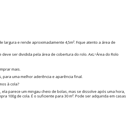
 de largura e rende aproximadamente 4,5m². Fique atento a área de
e deve ser dividida pela área de cobertura do rolo. AxL÷Área do Rolo
omprar mais.
, para uma melhor aderência e aparência final.
mos à cola?
a, ela parece um mingau cheio de bolas, mas se dissolve após uma hora,
a 100g de cola. É o suficiente para 30 m². Pode ser adquirida em casas