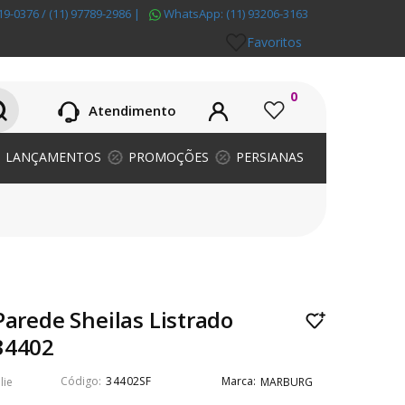
19-0376 / (11) 97789-2986
|
WhatsApp:
(11) 93206-3163
Favoritos
0
Atendimento
LANÇAMENTOS
PROMOÇÕES
PERSIANAS
Parede Sheilas Listrado
34402
34402SF
lie
MARBURG