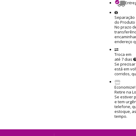
Entre
Separação 
do Produto
No prazo de
transferênc
encaminham
endereço q
Troca em
até 7 dias
Se precisar
está em vol
corridos, q
Economize!
Retire na L
Se estiver 
e tem urgênc
telefone, q
estoque, a
tempo.