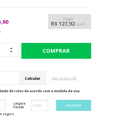
Pague
5,60
R$ 127,92
2
no M
o
cular o Frete
Não sei meu CEP
idade de rolos de acordo com a medida da sua
Largura
CALCULAR
Parede
0% seguro