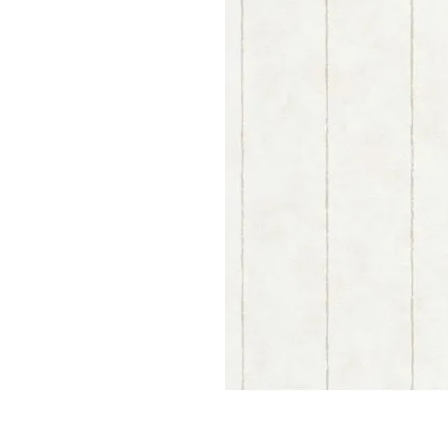
Parede
pela
Internet