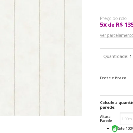
5
x
R$ 13
de
ver parcelament
Cal
Calcule a quant
parede:
Altura
Parede
Site 10