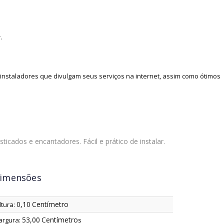
.
nstaladores que divulgam seus serviços na internet, assim como ótimos
icados e encantadores. Fácil e prático de instalar.
imensões
0,10
Centímetro
ltura:
53,00
Centímetro
argura:
s