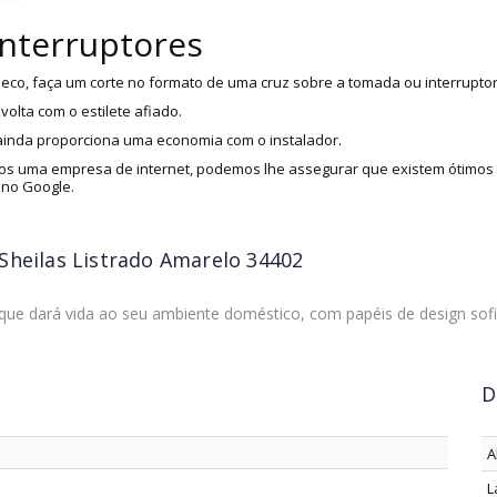
interruptores
eco, faça um corte no formato de uma cruz sobre a tomada ou interruptor
olta com o estilete afiado.
 ainda proporciona uma economia com o instalador.
s uma empresa de internet, podemos lhe assegurar que existem ótimos i
 no Google.
Sheilas Listrado Amarelo 34402
que dará vida ao seu ambiente doméstico, com papéis de design sofist
D
A
L