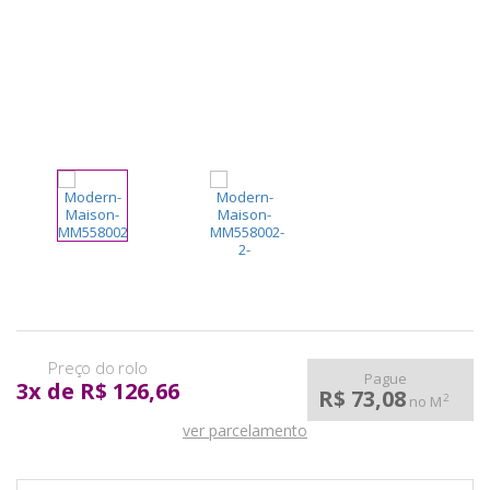
pela
Internet
Pague
3
x
de
R$ 126,66
R$ 73,08
2
no M
ver parcelamento