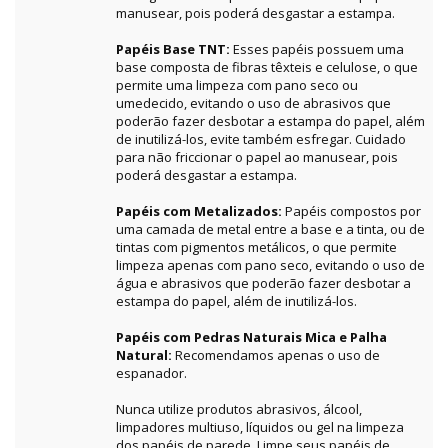
manusear, pois poderá desgastar a estampa.
Papéis Base TNT:
Esses papéis possuem uma
base composta de fibras têxteis e celulose, o que
permite uma limpeza com pano seco ou
umedecido, evitando o uso de abrasivos que
poderão fazer desbotar a estampa do papel, além
de inutilizá-los, evite também esfregar. Cuidado
para não friccionar o papel ao manusear, pois
poderá desgastar a estampa.
Papéis com Metalizados:
Papéis compostos por
uma camada de metal entre a base e a tinta, ou de
tintas com pigmentos metálicos, o que permite
limpeza apenas com pano seco, evitando o uso de
água e abrasivos que poderão fazer desbotar a
estampa do papel, além de inutilizá-los.
Papéis com Pedras Naturais Mica e Palha
Natural:
Recomendamos apenas o uso de
espanador.
Nunca utilize produtos abrasivos, álcool,
limpadores multiuso, líquidos ou gel na limpeza
dos papéis de parede. Limpe seus papéis de