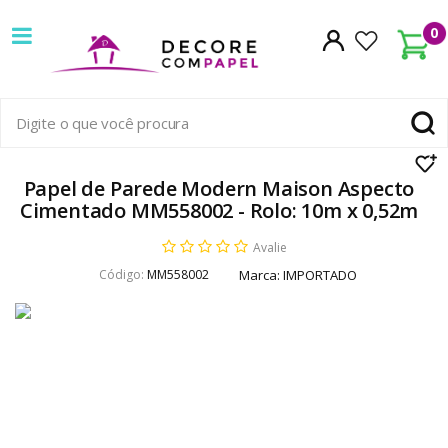
Decore
0
com
papel
é
pioneira
Papel de Parede Modern Maison Aspecto
Cimentado MM558002 - Rolo: 10m x 0,52m
em
Avalie
venda
Código:
MM558002
Marca:
IMPORTADO
de
Papel
de
Parede