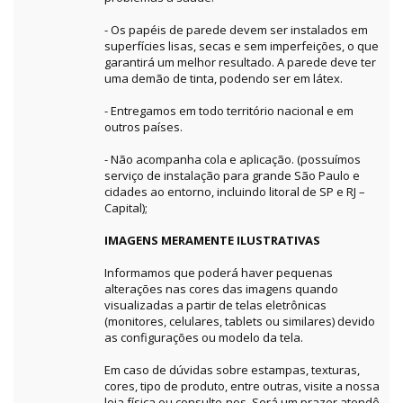
- Os papéis de parede devem ser instalados em
superfícies lisas, secas e sem imperfeições, o que
garantirá um melhor resultado. A parede deve ter
uma demão de tinta, podendo ser em látex.
- Entregamos em todo território nacional e em
outros países.
- Não acompanha cola e aplicação. (possuímos
serviço de instalação para grande São Paulo e
cidades ao entorno, incluindo litoral de SP e RJ –
Capital);
IMAGENS MERAMENTE ILUSTRATIVAS
Informamos que poderá haver pequenas
alterações nas cores das imagens quando
visualizadas a partir de telas eletrônicas
(monitores, celulares, tablets ou similares) devido
as configurações ou modelo da tela.
Em caso de dúvidas sobre estampas, texturas,
cores, tipo de produto, entre outras, visite a nossa
loja física ou consulte-nos. Será um prazer atendê-