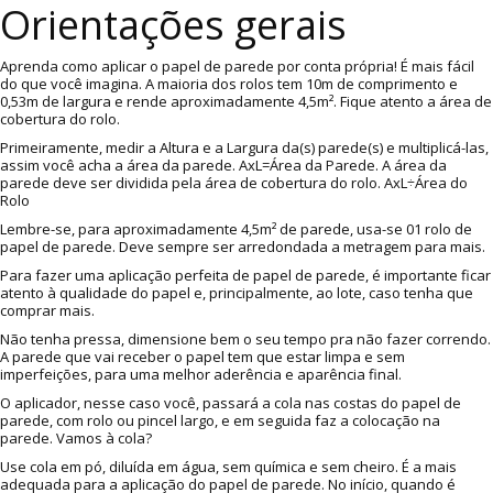
Orientações gerais
Aprenda como aplicar o papel de parede por conta própria! É mais fácil
do que você imagina. A maioria dos rolos tem 10m de comprimento e
0,53m de largura e rende aproximadamente 4,5m². Fique atento a área de
cobertura do rolo.
Primeiramente, medir a Altura e a Largura da(s) parede(s) e multiplicá-las,
assim você acha a área da parede. AxL=Área da Parede. A área da
parede deve ser dividida pela área de cobertura do rolo. AxL÷Área do
Rolo
Lembre-se, para aproximadamente 4,5m² de parede, usa-se 01 rolo de
papel de parede. Deve sempre ser arredondada a metragem para mais.
Para fazer uma aplicação perfeita de papel de parede, é importante ficar
atento à qualidade do papel e, principalmente, ao lote, caso tenha que
comprar mais.
Não tenha pressa, dimensione bem o seu tempo pra não fazer correndo.
A parede que vai receber o papel tem que estar limpa e sem
imperfeições, para uma melhor aderência e aparência final.
O aplicador, nesse caso você, passará a cola nas costas do papel de
parede, com rolo ou pincel largo, e em seguida faz a colocação na
parede. Vamos à cola?
Use cola em pó, diluída em água, sem química e sem cheiro. É a mais
adequada para a aplicação do papel de parede. No início, quando é