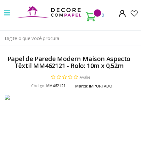
Decore
com
0
papel
é
pioneira
Papel de Parede Modern Maison Aspecto
em
Têxtil MM462121 - Rolo: 10m x 0,52m
venda
Avalie
Código:
MM462121
Marca:
IMPORTADO
de
Papel
de
Parede