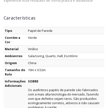
Experiencie esse resultado de forma prática e duradoura!
Características
Tipo
Papel de Parede
Contém a
Verde
Cor
Material
Vinílico
Ambientes
Sala/Living, Quarto, Hall, Escritório
Origem
China
Tamanho do
10m x 0.52m
Rolo
Informações
SOBRE
Adicionais
Os autênticos papéis de parede são fabricados
com a mais alta tecnologia do mercado, fazendo
com que defeitos sejam raros. São produzidos
ecologicamente corretos, atóxicos e não causam
problemas à saúde.