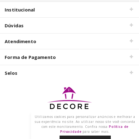
Institucional
Dúvidas
Atendimento
Forma de Pagamento
Selos
Utilizamos cookies para personalizar anúncios e melhorar a
Razão Social: DECORE COM PAPEL LTDA
sua experiência no site. Ao utilizar nosso site você concorda
CNPJ: 15.473.249/0001-91
com este monitoramento. Confira nossa
Política de
2021 @ Todos os direitos reservados.
Privacidade
para saber mais.