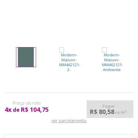
pela
Internet
Pague
4
x
R$ 104,75
de
R$ 80,58
2
no M
ver parcelamento