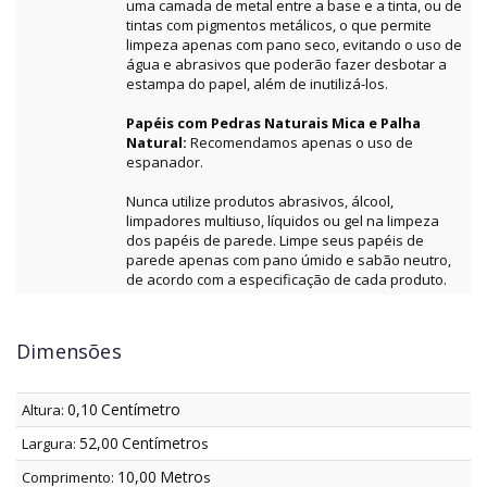
uma camada de metal entre a base e a tinta, ou de
tintas com pigmentos metálicos, o que permite
limpeza apenas com pano seco, evitando o uso de
água e abrasivos que poderão fazer desbotar a
estampa do papel, além de inutilizá-los.
Papéis com Pedras Naturais Mica e Palha
Natural:
Recomendamos apenas o uso de
espanador.
Nunca utilize produtos abrasivos, álcool,
limpadores multiuso, líquidos ou gel na limpeza
dos papéis de parede. Limpe seus papéis de
parede apenas com pano úmido e sabão neutro,
de acordo com a especificação de cada produto.
Dimensões
0,10
Centímetro
Altura:
52,00
Centímetro
Largura:
s
10,00
Metro
Comprimento:
s