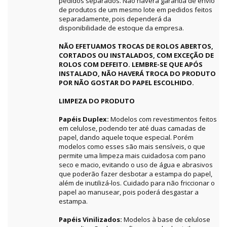
pedidos separados. Não haverá garantia de envio
de produtos de um mesmo lote em pedidos feitos
separadamente, pois dependerá da
disponibilidade de estoque da empresa.
NÃO EFETUAMOS TROCAS DE ROLOS ABERTOS,
CORTADOS OU INSTALADOS, COM EXCEÇÃO DE
ROLOS COM DEFEITO. LEMBRE-SE QUE APÓS
INSTALADO, NÃO HAVERÁ TROCA DO PRODUTO
POR NÃO GOSTAR DO PAPEL ESCOLHIDO.
LIMPEZA DO PRODUTO
Papéis Duplex:
Modelos com revestimentos feitos
em celulose, podendo ter até duas camadas de
papel, dando aquele toque especial. Porém
modelos como esses são mais sensíveis, o que
permite uma limpeza mais cuidadosa com pano
seco e macio, evitando o uso de água e abrasivos
que poderão fazer desbotar a estampa do papel,
além de inutilizá-los. Cuidado para não friccionar o
papel ao manusear, pois poderá desgastar a
estampa.
Papéis Vinilizados:
Modelos à base de celulose