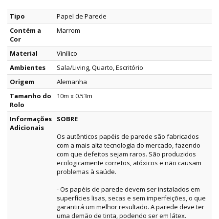
Tipo
Papel de Parede
Contém a
Marrom
Cor
Material
Vinílico
Ambientes
Sala/Living, Quarto, Escritório
Origem
Alemanha
Tamanho do
10m x 0.53m
Rolo
Informações
SOBRE
Adicionais
Os autênticos papéis de parede são fabricados
com a mais alta tecnologia do mercado, fazendo
com que defeitos sejam raros. São produzidos
ecologicamente corretos, atóxicos e não causam
problemas à saúde.
- Os papéis de parede devem ser instalados em
superfícies lisas, secas e sem imperfeições, o que
garantirá um melhor resultado. A parede deve ter
uma demão de tinta, podendo ser em látex.