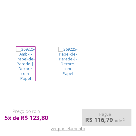
pela
Internet
Pague
5
x
R$ 123,80
de
R$ 116,79
2
no M
ver parcelamento