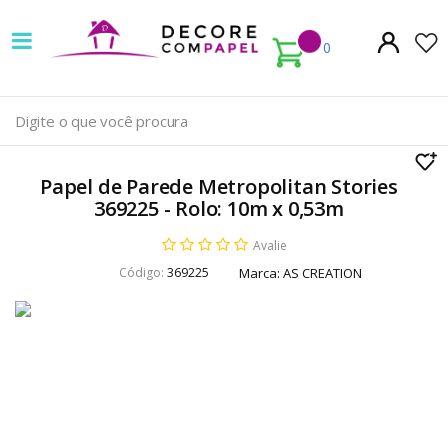
Decore
com
0
papel
é
pioneira
Papel de Parede Metropolitan Stories
em
369225 - Rolo: 10m x 0,53m
venda
Avalie
Código:
369225
Marca:
AS CREATION
de
Papel
de
Parede