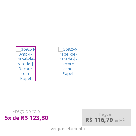
pela
Internet
Pague
5
x
R$ 123,80
de
R$ 116,79
2
no M
ver parcelamento