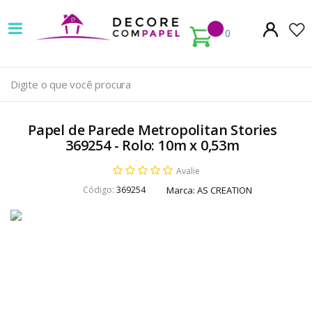
Decore
com
0
papel
é
pioneira
Papel de Parede Metropolitan Stories
em
369254 - Rolo: 10m x 0,53m
venda
Avalie
Código:
369254
Marca:
AS CREATION
de
Papel
de
Parede