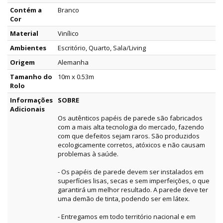
Contém a
Branco
Cor
Material
Vinílico
Ambientes
Escritório, Quarto, Sala/Living
Origem
Alemanha
Tamanho do
10m x 0.53m
Rolo
Informações
SOBRE
Adicionais
Os autênticos papéis de parede são fabricados
com a mais alta tecnologia do mercado, fazendo
com que defeitos sejam raros. São produzidos
ecologicamente corretos, atóxicos e não causam
problemas à saúde.
- Os papéis de parede devem ser instalados em
superfícies lisas, secas e sem imperfeições, o que
garantirá um melhor resultado. A parede deve ter
uma demão de tinta, podendo ser em látex.
- Entregamos em todo território nacional e em