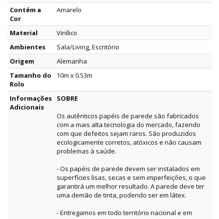
Contém a
Amarelo
Cor
Material
Vinílico
Ambientes
Sala/Living, Escritório
Origem
Alemanha
Tamanho do
10m x 0.53m
Rolo
Informações
SOBRE
Adicionais
Os autênticos papéis de parede são fabricados
com a mais alta tecnologia do mercado, fazendo
com que defeitos sejam raros. São produzidos
ecologicamente corretos, atóxicos e não causam
problemas à saúde.
- Os papéis de parede devem ser instalados em
superfícies lisas, secas e sem imperfeições, o que
garantirá um melhor resultado. A parede deve ter
uma demão de tinta, podendo ser em látex.
- Entregamos em todo território nacional e em