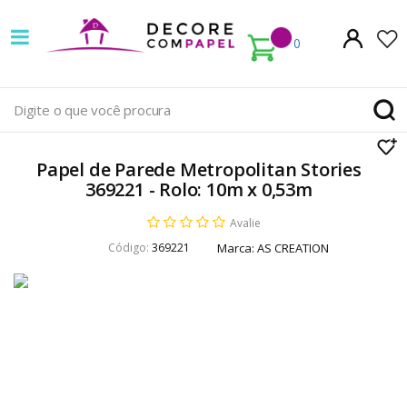
Decore
com
0
papel
é
pioneira
Papel de Parede Metropolitan Stories
em
369221 - Rolo: 10m x 0,53m
venda
Avalie
Código:
369221
Marca:
AS CREATION
de
Papel
de
Parede