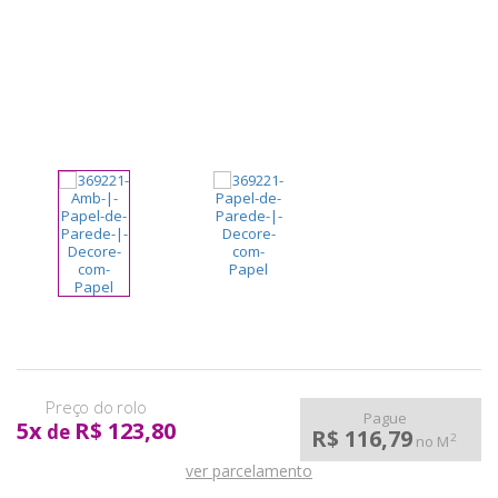
pela
Internet
Pague
5
x
R$ 123,80
de
R$ 116,79
2
no M
ver parcelamento