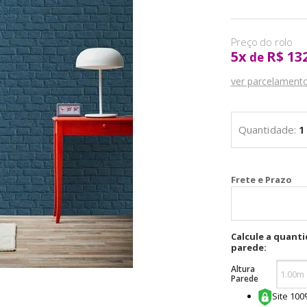
5
x
R$ 13
de
ver parcelament
Cal
Calcule a quant
parede:
Altura
Parede
Site 10