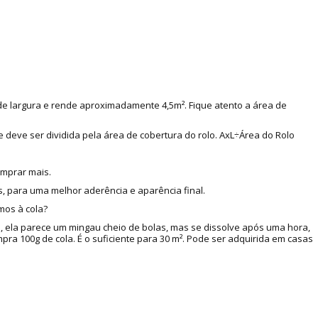
 de largura e rende aproximadamente 4,5m². Fique atento a área de
e deve ser dividida pela área de cobertura do rolo. AxL÷Área do Rolo
omprar mais.
, para uma melhor aderência e aparência final.
mos à cola?
a, ela parece um mingau cheio de bolas, mas se dissolve após uma hora,
a 100g de cola. É o suficiente para 30 m². Pode ser adquirida em casas