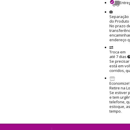
Entre
Separação 
do Produto
No prazo de
transferênc
encaminham
endereço q
Troca em
até 7 dias
Se precisar
está em vol
corridos, q
Economize!
Retire na L
Se estiver 
e tem urgênc
telefone, q
estoque, a
tempo.