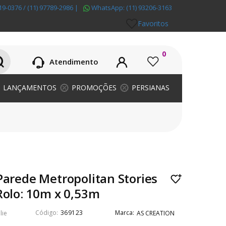
19-0376 / (11) 97789-2986
|
WhatsApp:
(11) 93206-3163
Favoritos
0
Atendimento
LANÇAMENTOS
PROMOÇÕES
PERSIANAS
Parede Metropolitan Stories
Rolo: 10m x 0,53m
369123
lie
AS CREATION