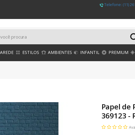
Telefone:
(11) 26
PAREDE
ESTILOS
AMBIENTES
INFANTIL
PREMIUM
Papel de 
369123 - 
Ava