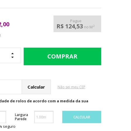
Pague
2,00
R$ 124,53
2
no M
o
cular o Frete
Não sei meu CEP
idade de rolos de acordo com a medida da sua
Largura
CALCULAR
Parede
0% seguro