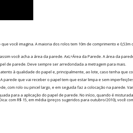
do que você imagina. A maioria dos rolos tem 10m de comprimento e 0,53m
as, assim você acha a área da parede. AxL=Área da Parede. A área da pared
apel de parede. Deve sempre ser arredondada a metragem para mais.
 atento à qualidade do papel e, principalmente, ao lote, caso tenha que c
 parede que vai receber o papel tem que estar limpa e sem imperfeições
de, com rolo ou pincel largo, e em seguida faz a colocação na parede. Va
quada para a aplicação do papel de parede. No início, quando é misturad
a: com R$ 15, em média (preços sugeridos para outubro/2010), você compr