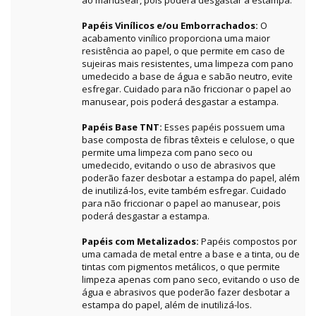
ao manusear, pois poderá desgastar a estampa.
Papéis Vinílicos e/ou Emborrachados:
O
acabamento vinílico proporciona uma maior
resistência ao papel, o que permite em caso de
sujeiras mais resistentes, uma limpeza com pano
umedecido a base de água e sabão neutro, evite
esfregar. Cuidado para não friccionar o papel ao
manusear, pois poderá desgastar a estampa.
Papéis Base TNT:
Esses papéis possuem uma
base composta de fibras têxteis e celulose, o que
permite uma limpeza com pano seco ou
umedecido, evitando o uso de abrasivos que
poderão fazer desbotar a estampa do papel, além
de inutilizá-los, evite também esfregar. Cuidado
para não friccionar o papel ao manusear, pois
poderá desgastar a estampa.
Papéis com Metalizados:
Papéis compostos por
uma camada de metal entre a base e a tinta, ou de
tintas com pigmentos metálicos, o que permite
limpeza apenas com pano seco, evitando o uso de
água e abrasivos que poderão fazer desbotar a
estampa do papel, além de inutilizá-los.