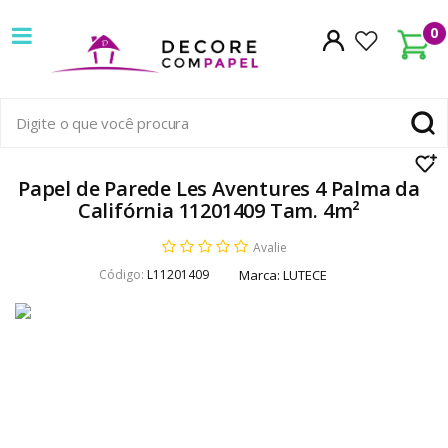
Decore
0
com
papel
é
pioneira
Papel de Parede Les Aventures 4 Palma da
Califórnia 11201409 Tam. 4m²
em
Avalie
venda
Código:
L11201409
Marca:
LUTECE
de
Papel
de
Parede