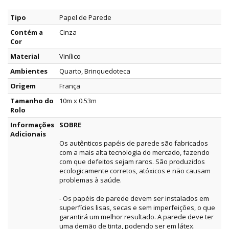
Tipo
Papel de Parede
Contém a
Cinza
Cor
Material
Vinílico
Ambientes
Quarto, Brinquedoteca
Origem
França
Tamanho do
10m x 0.53m
Rolo
Informações
SOBRE
Adicionais
Os autênticos papéis de parede são fabricados
com a mais alta tecnologia do mercado, fazendo
com que defeitos sejam raros. São produzidos
ecologicamente corretos, atóxicos e não causam
problemas à saúde.
- Os papéis de parede devem ser instalados em
superfícies lisas, secas e sem imperfeições, o que
garantirá um melhor resultado. A parede deve ter
uma demão de tinta, podendo ser em látex.