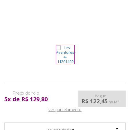
pela
Internet
Pague
5
x
de
R$ 129,80
R$ 122,45
2
no M
ver parcelamento