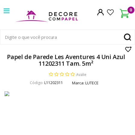
Decore
0
com
papel
é
pioneira
Papel de Parede Les Aventures 4 Uni Azul
11202311 Tam. 5m²
em
Avalie
venda
Código:
L11202311
Marca:
LUTECE
de
Papel
de
Parede