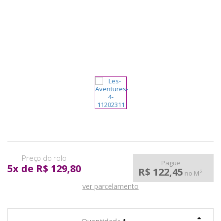
pela
Internet
Pague
5
x
de
R$ 129,80
R$ 122,45
2
no M
ver parcelamento