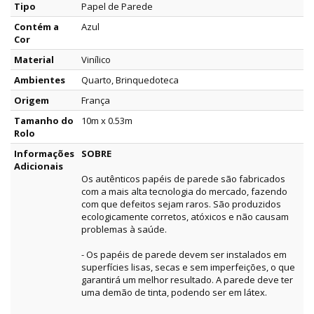
Tipo
Papel de Parede
Contém a
Azul
Cor
Material
Vinílico
Ambientes
Quarto, Brinquedoteca
Origem
França
Tamanho do
10m x 0.53m
Rolo
Informações
SOBRE
Adicionais
Os autênticos papéis de parede são fabricados
com a mais alta tecnologia do mercado, fazendo
com que defeitos sejam raros. São produzidos
ecologicamente corretos, atóxicos e não causam
problemas à saúde.
- Os papéis de parede devem ser instalados em
superfícies lisas, secas e sem imperfeições, o que
garantirá um melhor resultado. A parede deve ter
uma demão de tinta, podendo ser em látex.