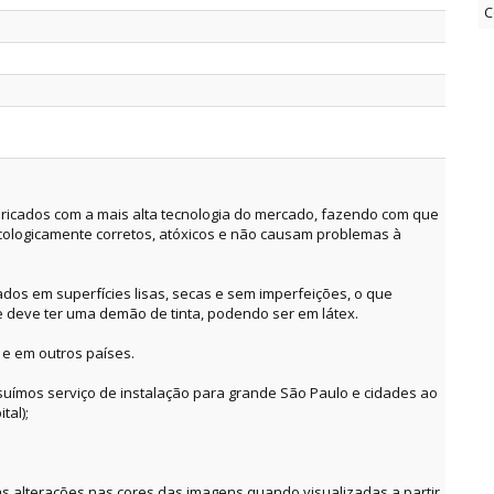
C
ricados com a mais alta tecnologia do mercado, fazendo com que
cologicamente corretos, atóxicos e não causam problemas à
dos em superfícies lisas, secas e sem imperfeições, o que
e deve ter uma demão de tinta, podendo ser em látex.
 e em outros países.
suímos serviço de instalação para grande São Paulo e cidades ao
tal);
alterações nas cores das imagens quando visualizadas a partir