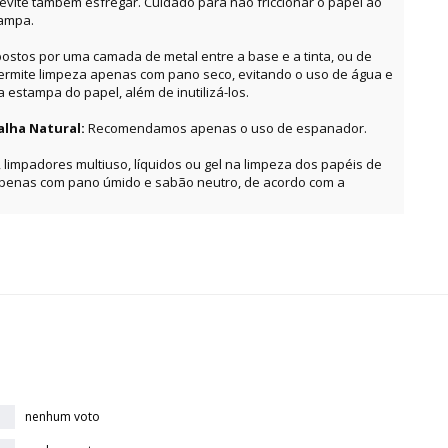
, evite também esfregar. Cuidado para não friccionar o papel ao
tampa.
ostos por uma camada de metal entre a base e a tinta, ou de
permite limpeza apenas com pano seco, evitando o uso de água e
estampa do papel, além de inutilizá-los.
alha Natural:
Recomendamos apenas o uso de espanador.
, limpadores multiuso, líquidos ou gel na limpeza dos papéis de
apenas com pano úmido e sabão neutro, de acordo com a
nenhum voto