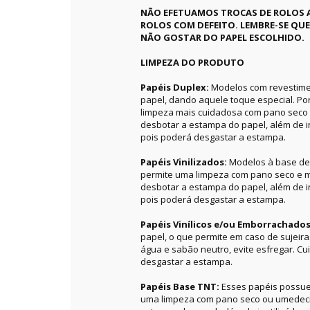
NÃO EFETUAMOS TROCAS DE ROLOS 
ROLOS COM DEFEITO. LEMBRE-SE QU
NÃO GOSTAR DO PAPEL ESCOLHIDO.
LIMPEZA DO PRODUTO
Papéis Duplex:
Modelos com revestime
papel, dando aquele toque especial. P
limpeza mais cuidadosa com pano seco 
desbotar a estampa do papel, além de in
pois poderá desgastar a estampa.
Papéis Vinilizados:
Modelos à base de 
permite uma limpeza com pano seco e m
desbotar a estampa do papel, além de in
pois poderá desgastar a estampa.
Papéis Vinílicos e/ou Emborrachado
papel, o que permite em caso de sujeir
água e sabão neutro, evite esfregar. C
desgastar a estampa.
Papéis Base TNT:
Esses papéis possue
uma limpeza com pano seco ou umedecid