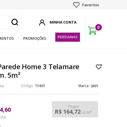
Favoritos
0
PERSIANAS
MENTOS
PROMOÇÕES
 Parede Home 3 Telamare
m. 5m²
15861
lie
SIRPI
Pague
4,60
R$ 164,72
2
no M
ista
o