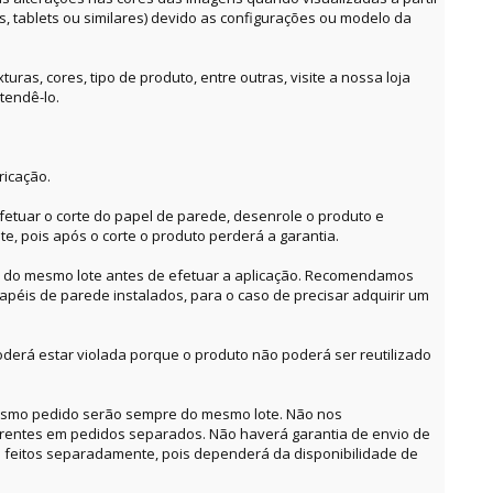
es, tablets ou similares) devido as configurações ou modelo da
ras, cores, tipo de produto, entre outras, visite a nossa loja
tendê-lo.
ricação.
etuar o corte do papel de parede, desenrole o produto e
te, pois após o corte o produto perderá a garantia.
o do mesmo lote antes de efetuar a aplicação. Recomendamos
apéis de parede instalados, para o caso de precisar adquirir um
derá estar violada porque o produto não poderá ser reutilizado
mesmo pedido serão sempre do mesmo lote. Não nos
erentes em pedidos separados. Não haverá garantia de envio de
feitos separadamente, pois dependerá da disponibilidade de