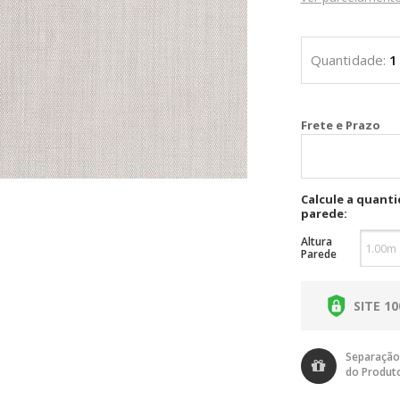
Cal
Calcule a quant
parede:
Altura
Parede
SITE 1
Separação
do Produt