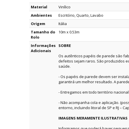
Material
Vinílico
Ambientes
Escritório, Quarto, Lavabo
Origem
Itália
Tamanho do
10m x 0.53m
Rolo
Informações
SOBRE
Adicionais
Os autênticos papéis de parede são fab
defeitos sejam raros. São produzidos e
saúde.
- Os papéis de parede devem ser instala
garantirá um melhor resultado. A pared
- Entregamos em todo território nacional
- Não acompanha cola e aplicação. (pos
entorno, incluindo litoral de SP e RJ – Capi
IMAGENS MERAMENTE ILUSTRATIVAS
Informamos que poderá haver pequenas 