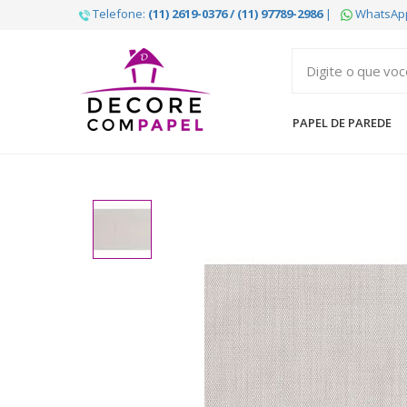
Telefone:
(11) 2619-0376 / (11) 97789-2986
|
WhatsAp
Decore
com
papel
PAPEL DE PAREDE
é
pioneira
em
venda
de
Papel
de