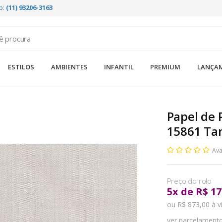
p:
(11) 93206-3163
ESTILOS
AMBIENTES
INFANTIL
PREMIUM
LANÇA
Papel de
15861 Ta
Ava
5
x
de
R$ 17
ou R$ 873,00 à v
ver parcelament