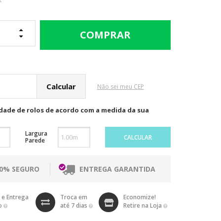
cular o Frete
Não sei meu CEP
idade de rolos de acordo com a medida da sua
Largura
CALCULAR
Parede
00% SEGURO
ENTREGA GARANTIDA
 e Entrega
Troca em
Economize!
o
até 7 dias
Retire na Loja