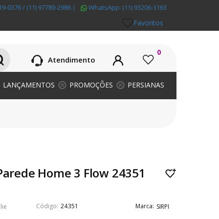
19-0376 / (11) 97789-2986
|
WhatsApp:
(11) 93206-3163
Favoritos
0
Atendimento
LANÇAMENTOS
PROMOÇÕES
PERSIANAS
 Parede Home 3 Flow 24351
24351
lie
SIRPI