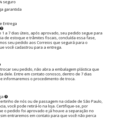
0% seguro
ga garantida
e Entrega
 1 a 7 dias úteis, após aprovado, seu pedido segue para
ia de estoque e trâmites fiscais, concluída essa fase,
os seu pedido aos Correios que seguirá para o
ue você cadastrou para a entrega.
 trocar seu pedido, não abra a embalagem plástica que
ta dele. Entre em contato conosco, dentro de 7 dias
ue informaremos o procedimento de troca.
oja
pertinho de nós ou de passagem na cidade de São Paulo,
ia, você pode retirá-lo na loja. Certifique-se, por
ue o pedido foi aprovado e já houve a separação no
ssim entraremos em contato para que você não perca