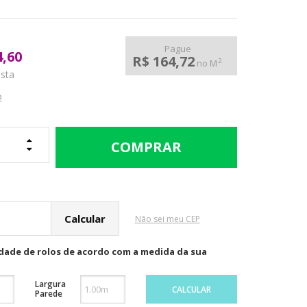
Pague
4,60
R$ 164,72
2
no M
ista
o
cular o Frete
Não sei meu CEP
idade de rolos de acordo com a medida da sua
Largura
CALCULAR
Parede