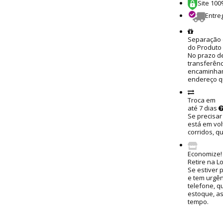
Site 10
Entre
Separação 
do Produto
No prazo de
transferênc
encaminham
endereço q
Troca em
até 7 dias
Se precisar
está em vol
corridos, q
Economize!
Retire na L
Se estiver 
e tem urgênc
telefone, q
estoque, a
tempo.