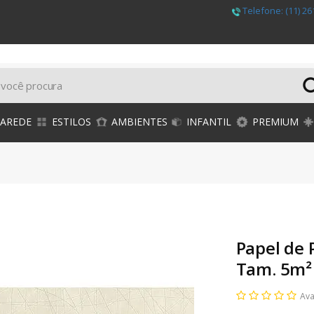
Telefone:
(11) 26
PAREDE
ESTILOS
AMBIENTES
INFANTIL
PREMIUM
Papel de
Tam. 5m²
Ava