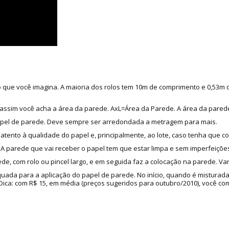
do que você imagina. A maioria dos rolos tem 10m de comprimento e 0,53m
as, assim você acha a área da parede. AxL=Área da Parede. A área da pared
apel de parede. Deve sempre ser arredondada a metragem para mais.
 atento à qualidade do papel e, principalmente, ao lote, caso tenha que c
 parede que vai receber o papel tem que estar limpa e sem imperfeições
de, com rolo ou pincel largo, e em seguida faz a colocação na parede. Va
quada para a aplicação do papel de parede. No início, quando é misturad
a: com R$ 15, em média (preços sugeridos para outubro/2010), você compr