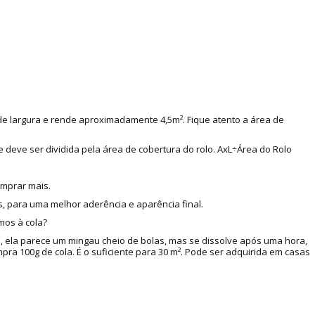
 de largura e rende aproximadamente 4,5m². Fique atento a área de
e deve ser dividida pela área de cobertura do rolo. AxL÷Área do Rolo
omprar mais.
, para uma melhor aderência e aparência final.
mos à cola?
a, ela parece um mingau cheio de bolas, mas se dissolve após uma hora,
a 100g de cola. É o suficiente para 30 m². Pode ser adquirida em casas