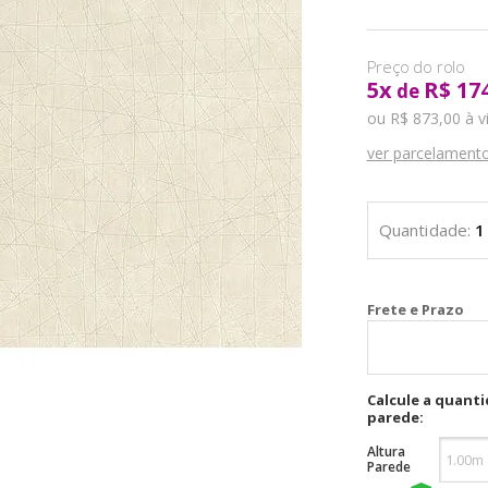
5
x
R$ 17
de
ou R$ 873,00 à v
ver parcelament
Cal
Calcule a quant
parede:
Altura
Parede